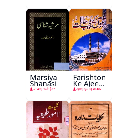
Kitabon
Ka
Ishariya
Marsiya
Farishton
Shanasi
Ke Ajeeb
Halat
सय्यद अली हैदर
इमदादुल्लाह अनवर