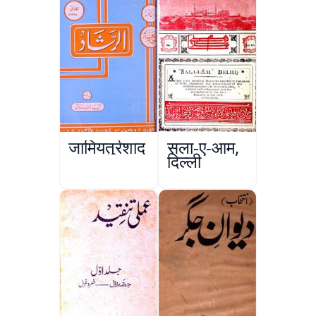
जामियतुर्रशाद
सला-ए-आम,
दिल्ली