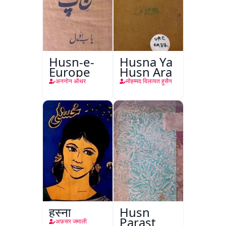
Husn-e-
Husna Ya
Europe
Husn Ara
अननोन ऑथर
मोहम्मद विलायत हुसैन
हुस्ना
Husn
Parast
अफ़सर जमाली