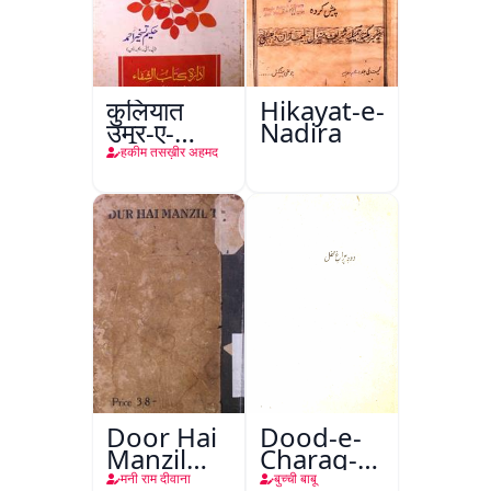
कुलियात
Hikayat-e-
उमूर-ए-
Nadira
तबीइया
हकीम तसख़ीर अहमद
Door Hai
Dood-e-
Manzil
Charag-e-
Teri
Mahfil
मनी राम दीवाना
बुच्ची बाबू