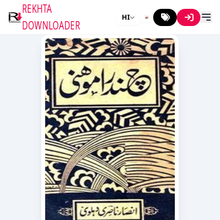
REKHTA
HI
DOWNLOADER