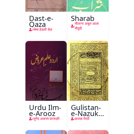
Dast-e-
Sharab
Qaza
मौलाना अबुल आला
मौदूदी
जेम्स हेडली चेज़
Urdu Ilm-
Gulistan-
e-Arooz
e-Nazuk
Khayal
जुनैद अकरम फ़ारूक़ी
क़लक़ मेरठी