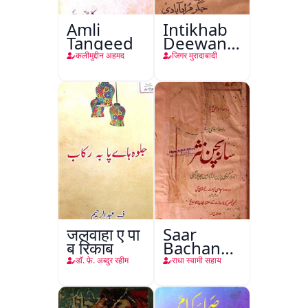
Amli
Intikhab
Tanqeed
Deewan-
e-Jigar
कलीमुद्दीन अहमद
जिगर मुरादाबादी
जलवाहा ए पा
Saar
ब रिकाब
Bachan
Nasr
डाॅ. फ़े. अब्दुर रहीम
राधा स्वामी सहाय