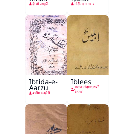
क़ैसी रामपुरी
मोहीउद्दीन नवाब
Ibtida-e-
Iblees
Aarzu
ख़्वाजा मोहम्मद शफ़ी
देहलवी
शमीम बलहोरी