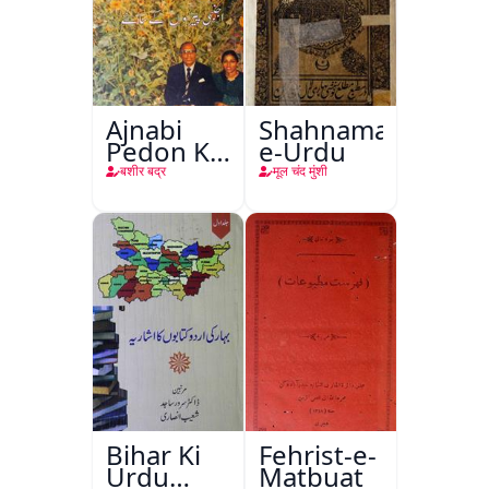
Ajnabi
Shahnama-
Pedon Ke
e-Urdu
Saye
बशीर बद्र
मूल चंद मुंशी
Bihar Ki
Fehrist-e-
Urdu
Matbuat