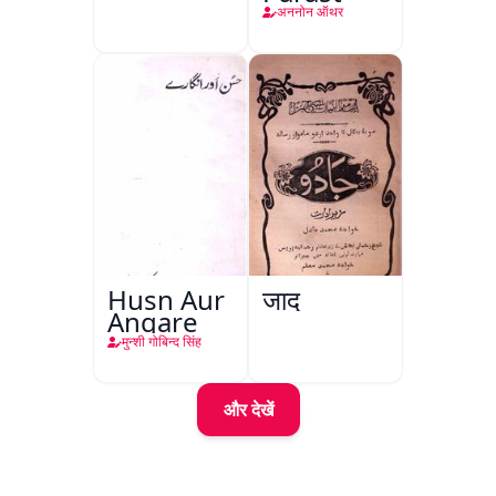
अननोन ऑथर
Husn Aur
जादू
Angare
मुन्शी गोबिन्द सिंह
और देखें