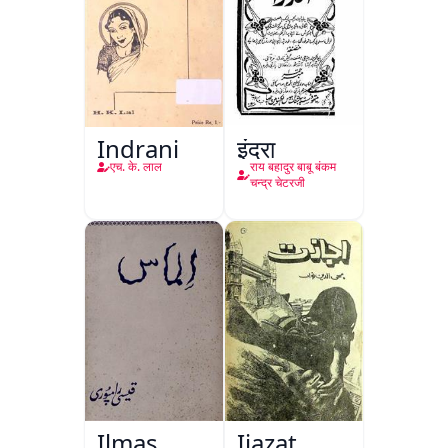
Indrani
इंद्रा
एच. के. लाल
राय बहादुर बाबू बंकम
चन्द्र चेटरजी
Ilmas
Ijazat