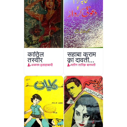
कातिल
सहाबा कराम
तस्वीर
का दावती
किरदार
अकरम इलाहाबादी
मतीन तारिक़ बाग़पती