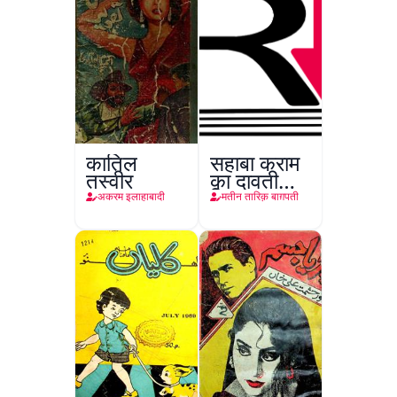
कातिल
सहाबा कराम
तस्वीर
का दावती
किरदार
अकरम इलाहाबादी
मतीन तारिक़ बाग़पती