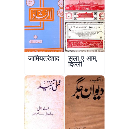
जामियतुर्रशाद
सला-ए-आम,
दिल्ली