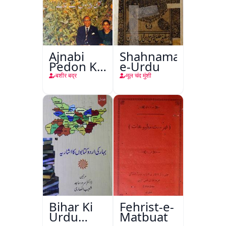
Ajnabi
Shahnama-
Pedon Ke
e-Urdu
Saye
बशीर बद्र
मूल चंद मुंशी
Bihar Ki
Fehrist-e-
Urdu
Matbuat