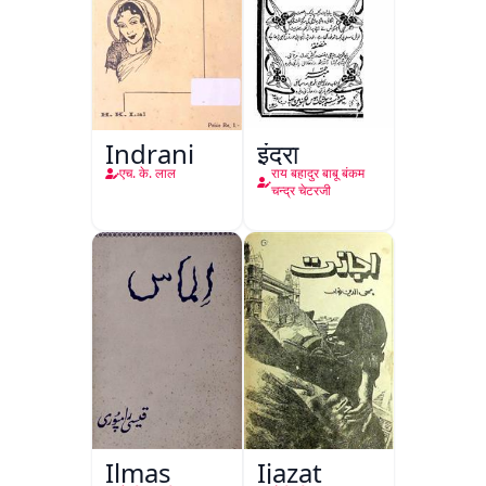
Indrani
इंद्रा
एच. के. लाल
राय बहादुर बाबू बंकम
चन्द्र चेटरजी
Ilmas
Ijazat