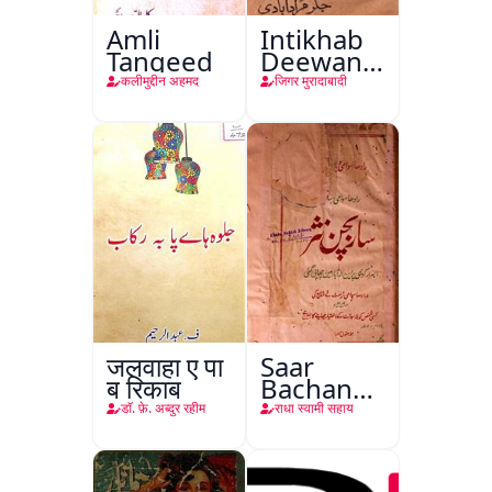
Amli
Intikhab
Tanqeed
Deewan-
e-Jigar
कलीमुद्दीन अहमद
जिगर मुरादाबादी
जलवाहा ए पा
Saar
ब रिकाब
Bachan
Nasr
डाॅ. फ़े. अब्दुर रहीम
राधा स्वामी सहाय