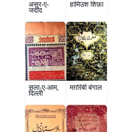
अस्र-ए-
हामिउश शिफ़ा
जदीद
सला-ए-आम,
मग़रिबी बंगाल
दिल्ली