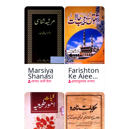
Kitabon
Ka
Ishariya
Marsiya
Farishton
Shanasi
Ke Ajeeb
Halat
सय्यद अली हैदर
इमदादुल्लाह अनवर