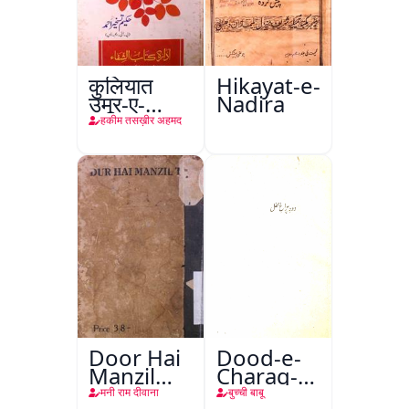
कुलियात
Hikayat-e-
उमूर-ए-
Nadira
तबीइया
हकीम तसख़ीर अहमद
Door Hai
Dood-e-
Manzil
Charag-e-
Teri
Mahfil
मनी राम दीवाना
बुच्ची बाबू