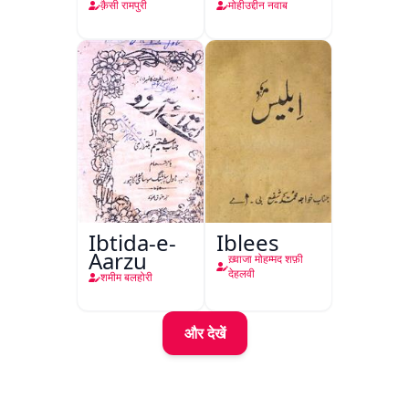
क़ैसी रामपुरी
मोहीउद्दीन नवाब
Ibtida-e-
Iblees
Aarzu
ख़्वाजा मोहम्मद शफ़ी
देहलवी
शमीम बलहोरी
और देखें