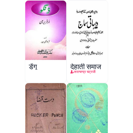
डेंगू
देहाती समाज
शरत्चन्द्र चट्रजी