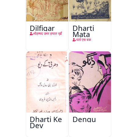
Dilfigar
Dharti
Mata
मोहम्मद उमर हयात ख़ाँ
पर्ल एस बक
Dharti Ke
Dengu
Dev