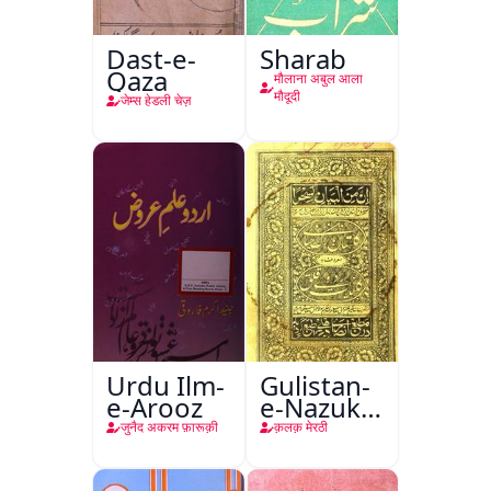
Dast-e-
Sharab
Qaza
मौलाना अबुल आला
मौदूदी
जेम्स हेडली चेज़
Urdu Ilm-
Gulistan-
e-Arooz
e-Nazuk
Khayal
जुनैद अकरम फ़ारूक़ी
क़लक़ मेरठी