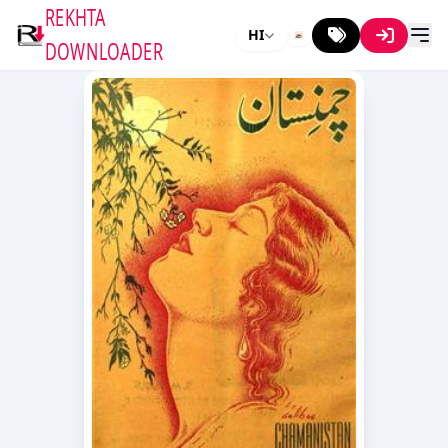
REKHTA
HI
DOWNLOADER