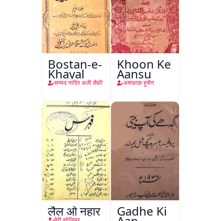
Bostan-e-
Khoon Ke
Khayal
Aansu
सय्यद नादिर अली सैफ़ी
अशफ़ाक़ हुसैन
लैल ओ नहार
Gadhe Ki
Aap
मेरी कोलियर