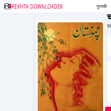
REKHTA DOWNLOADER
पुस्तकें
च
S