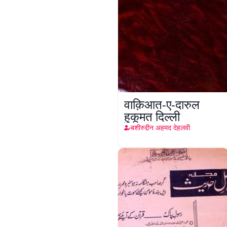
वाक़िआत-ए-दारुल
हुकूमत दिल्ली
बशीरुद्दीन अहमद देहलवी