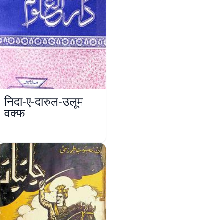
निदा-ए-दारुल-उलूम
वक्फ