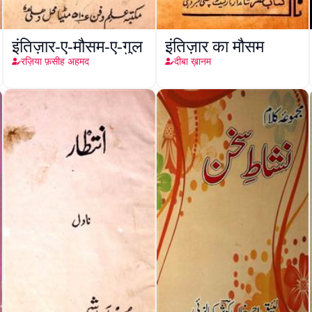
इंतिज़ार-ए-मौसम-ए-गुल
इंतिज़ार का मौसम
रज़िया फ़सीह अहमद
दीबा ख़ानम