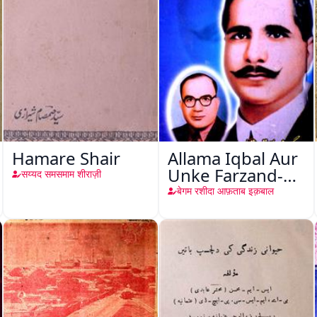
Hamare Shair
Allama Iqbal Aur
Unke Farzand-e-
सय्यद समसमाम शीराज़ी
Akabar Aftab
बेगम रशीदा आफ़ताब इक़बाल
Iqbal