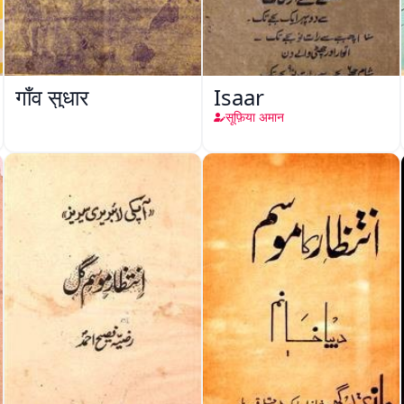
गाँव सुधार
Isaar
सूफ़िया अमान