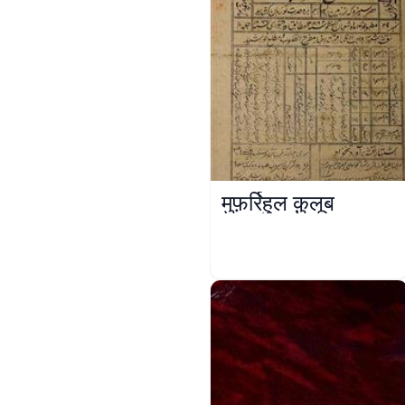
मुफ़र्रिहुल क़ुलूब