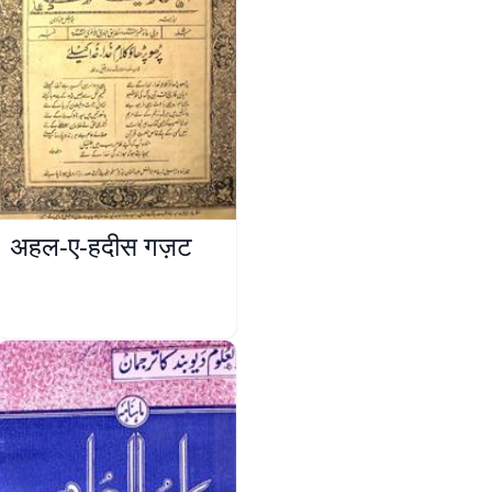
अहल-ए-हदीस गज़ट