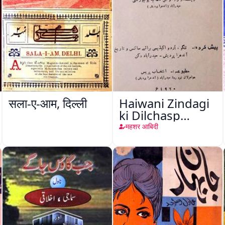
सला-ए-आम, दिल्ली
Haiwani Zindagi
ki Dilchasp
Baatein
महशर आबिदी