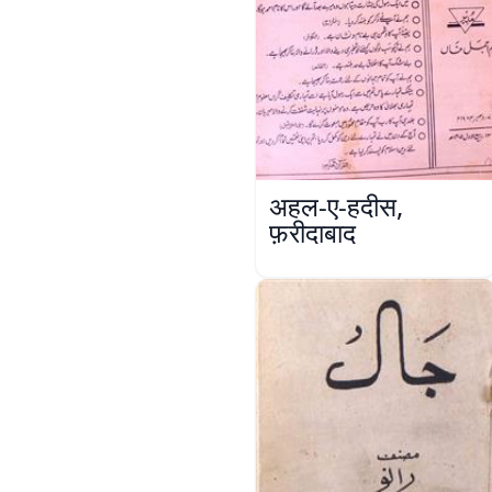
अहल-ए-हदीस,
फ़रीदाबाद