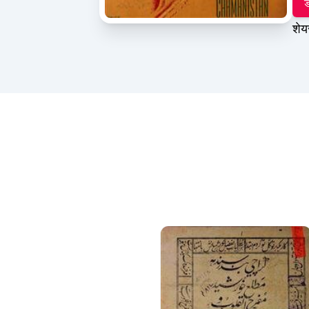
ड
शेय