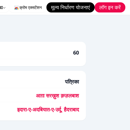
मूल्य निर्धारण योजनाएं
लॉग इन करें
HI
क्रोम एक्सटेंशन
60
पत्रिका
आग़ा सरख़ुश क़ज़लबाश
इदारा-ए-अदबियात-ए-उर्दू, हैदराबाद