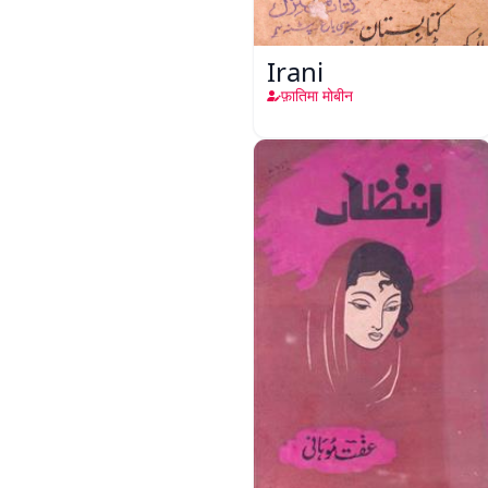
Irani
फ़ातिमा मोबीन