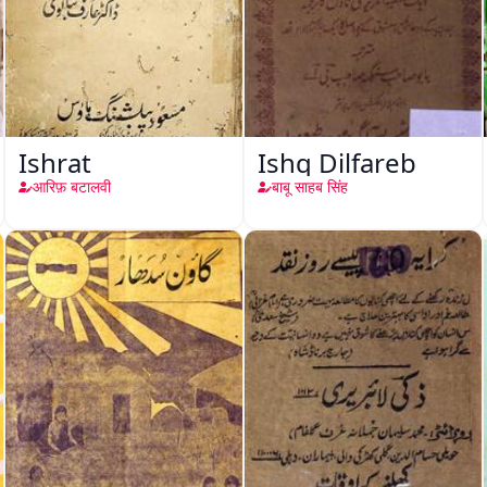
Ishrat
Ishq Dilfareb
आरिफ़ बटालवी
बाबू साहब सिंह