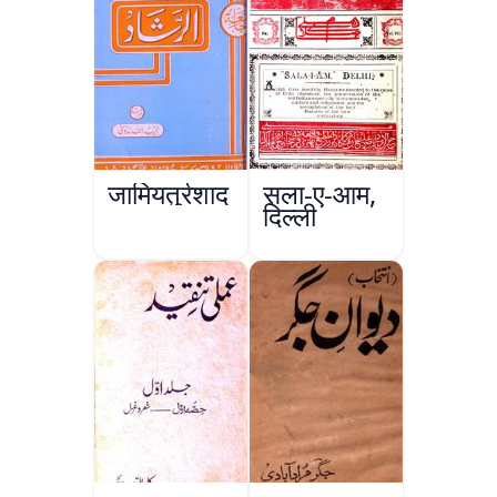
जामियतुर्रशाद
सला-ए-आम,
दिल्ली