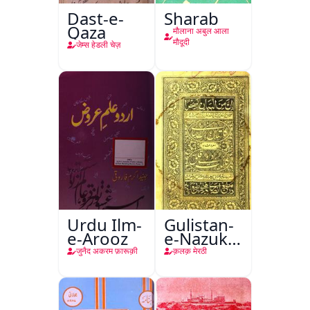
Dast-e-
Sharab
Qaza
मौलाना अबुल आला
मौदूदी
जेम्स हेडली चेज़
Urdu Ilm-
Gulistan-
e-Arooz
e-Nazuk
Khayal
जुनैद अकरम फ़ारूक़ी
क़लक़ मेरठी