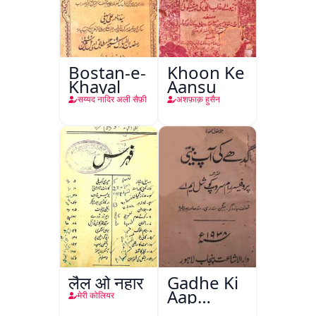
Bostan-e-
Khoon Ke
Khayal
Aansu
सय्यद नादिर अली सैफ़ी
अशफ़ाक़ हुसैन
लैल ओ नहार
Gadhe Ki
Aap
मेरी कोलियर
Beetee