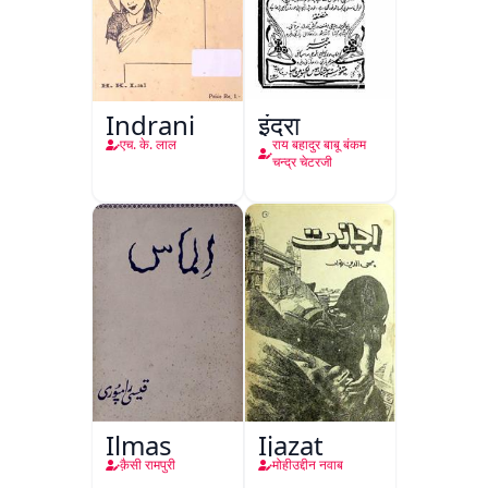
Indrani
इंद्रा
एच. के. लाल
राय बहादुर बाबू बंकम
चन्द्र चेटरजी
Ilmas
Ijazat
क़ैसी रामपुरी
मोहीउद्दीन नवाब