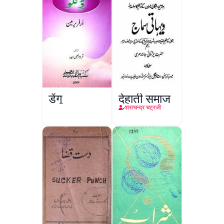
डेंगू
देहाती समाज
शरत्चन्द्र चट्रजी