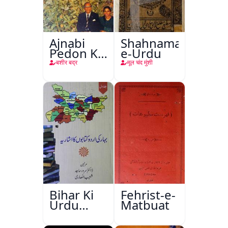
Ajnabi
Shahnama-
Pedon Ke
e-Urdu
Saye
बशीर बद्र
मूल चंद मुंशी
Bihar Ki
Fehrist-e-
Urdu
Matbuat
Kitabon
Ka