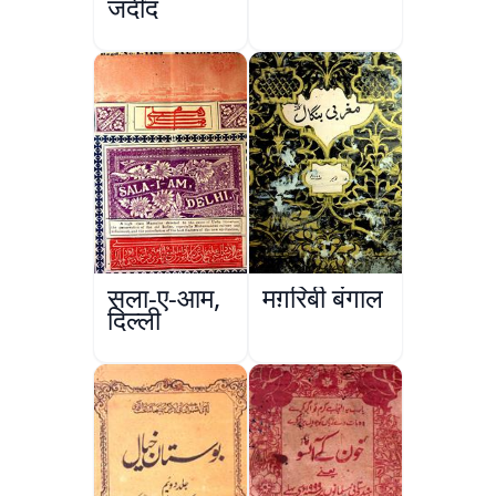
जदीद
सला-ए-आम,
मग़रिबी बंगाल
दिल्ली