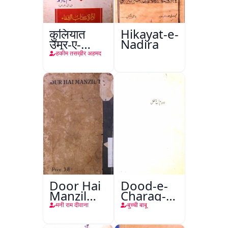
कुलियात
Hikayat-e-
उमूर-ए-
Nadira
तबीइया
हकीम तसख़ीर अहमद
Door Hai
Dood-e-
Manzil
Charag-e-
Teri
Mahfil
मनी राम दीवाना
बुच्ची बाबू