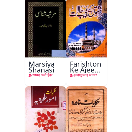
Ishariya
Marsiya
Farishton
Shanasi
Ke Ajeeb
Halat
सय्यद अली हैदर
इमदादुल्लाह अनवर