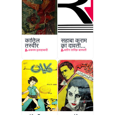
कातिल
सहाबा कराम
तस्वीर
का दावती
किरदार
अकरम इलाहाबादी
मतीन तारिक़ बाग़पती