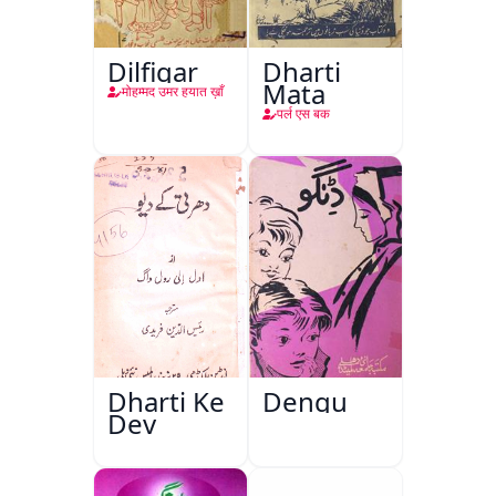
Dilfigar
Dharti
Mata
मोहम्मद उमर हयात ख़ाँ
पर्ल एस बक
Dharti Ke
Dengu
Dev