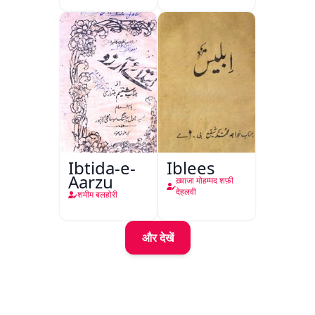
Ibtida-e-
Iblees
Aarzu
ख़्वाजा मोहम्मद शफ़ी
देहलवी
शमीम बलहोरी
और देखें