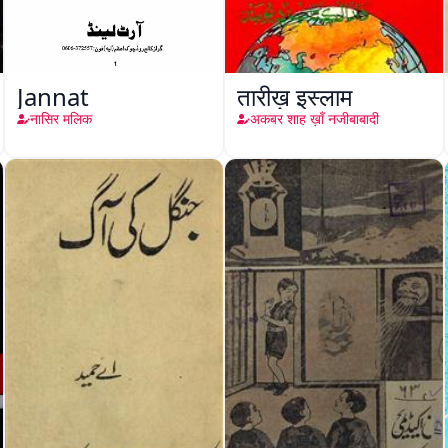
Jannat
तारीख़ इस्लाम
नासिर मलिक
अकबर शाह ख़ाँ नजीबाबादी