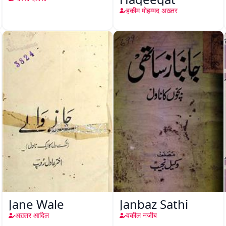
हकीम मोहम्मद अख़्तर
Jane Wale
Janbaz Sathi
अख़्तर आदिल
वकील नजीब