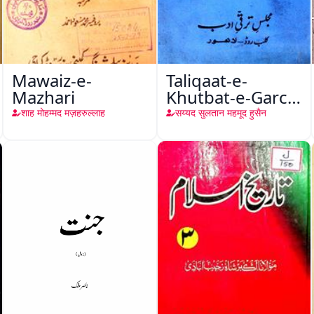
Mawaiz-e-
Taliqaat-e-
Mazhari
Khutbat-e-Garcin
de Tassy
शाह मोहम्मद मज़हरुल्लाह
सय्यद सुलतान महमूद हुसैन