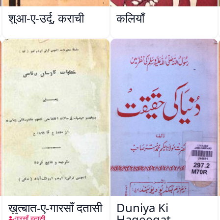
शुआ-ए-उर्दू, कराची
कलियाँ
ख़ुत्बात-ए-गारसाँ दतासी
Duniya Ki
Haqeeqat
गारसाँ दतासी