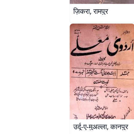
ज़िकरा, रामपुर
उर्दू-ए-मुअल्ला, कानपुर