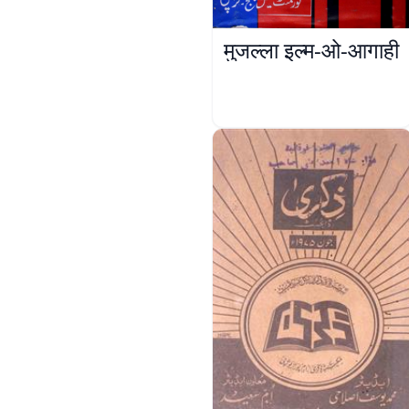
मुजल्ला इल्म-ओ-आगाही