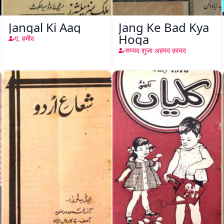
Jangal Ki Aag
Jang Ke Bad Kya
Hoga
ए. हमीद
सय्यद शुजा अहमद क़ायद