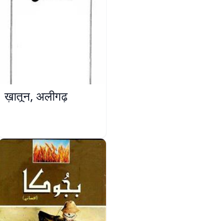
ख़ातून, अलीगढ़