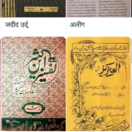
जदीद उर्दू
अलीग