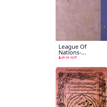
League Of
Nations-
Jamiyyat-ul-
एम एच भट्टी
Aqwam