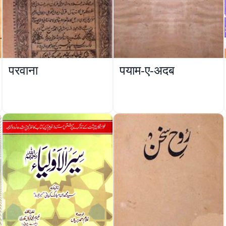
परवाना
पयाम-ए-अदब