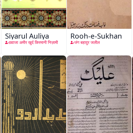
Siyarul Auliya
Rooh-e-Sukhan
ख़्वाजा अमीर खुर्द किरमानी निज़ामी
जंग बहादुर जलील