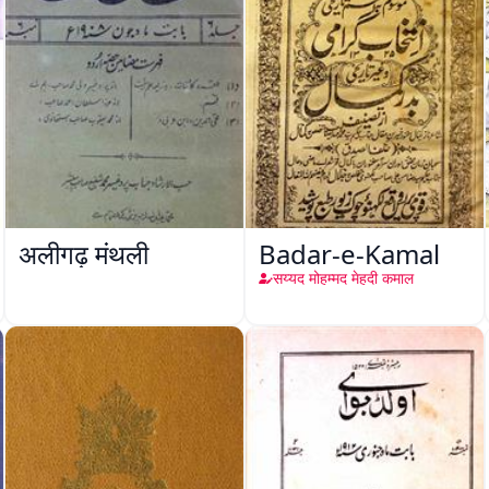
अलीगढ़ मंथली
Badar-e-Kamal
सय्यद मोहम्मद मेहदी कमाल