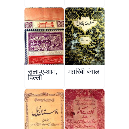
सला-ए-आम,
मग़रिबी बंगाल
दिल्ली