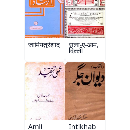
जामियतुर्रशाद
सला-ए-आम,
दिल्ली
Amli
Intikhab