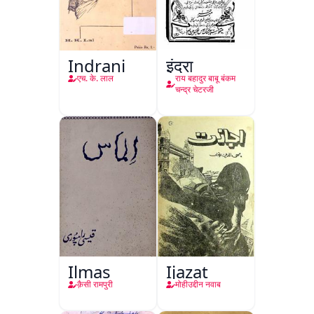
Indrani
इंद्रा
एच. के. लाल
राय बहादुर बाबू बंकम
चन्द्र चेटरजी
Ilmas
Ijazat
क़ैसी रामपुरी
मोहीउद्दीन नवाब