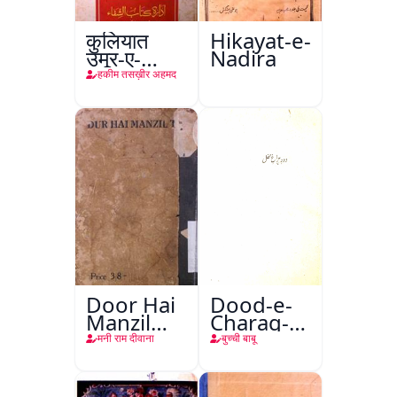
कुलियात
Hikayat-e-
उमूर-ए-
Nadira
तबीइया
हकीम तसख़ीर अहमद
Door Hai
Dood-e-
Manzil
Charag-e-
Teri
Mahfil
मनी राम दीवाना
बुच्ची बाबू