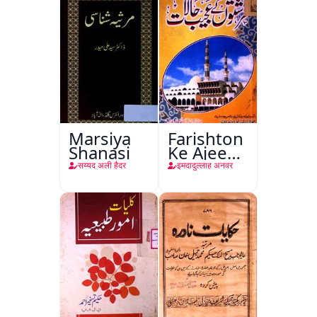
Marsiya
Farishton
Shanasi
Ke Ajeeb
Halat
सय्यद अली हैदर
इमदादुल्लाह अनवर