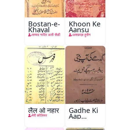
Bostan-e-
Khoon Ke
Khayal
Aansu
सय्यद नादिर अली सैफ़ी
अशफ़ाक़ हुसैन
लैल ओ नहार
Gadhe Ki
Aap
मेरी कोलियर
Beetee