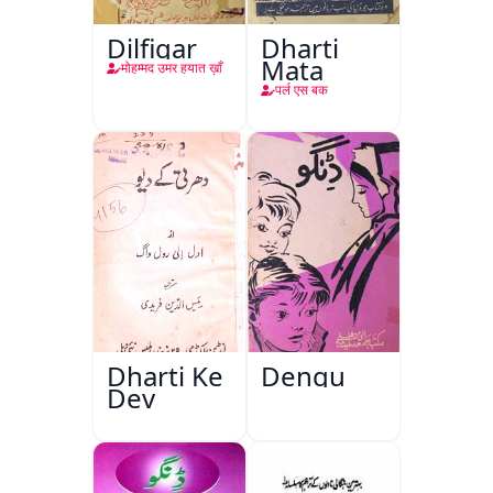
Dilfigar
Dharti
Mata
मोहम्मद उमर हयात ख़ाँ
पर्ल एस बक
Dharti Ke
Dengu
Dev