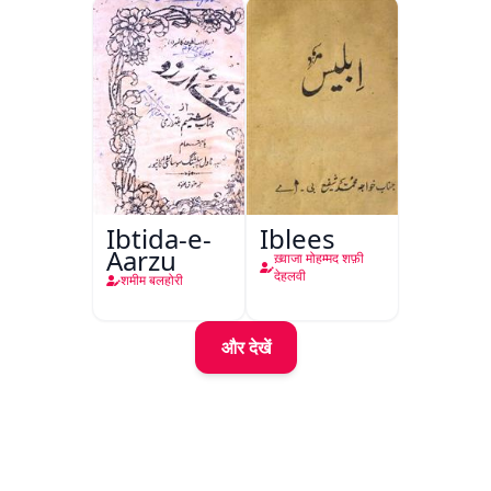
Ibtida-e-
Iblees
Aarzu
ख़्वाजा मोहम्मद शफ़ी
देहलवी
शमीम बलहोरी
और देखें