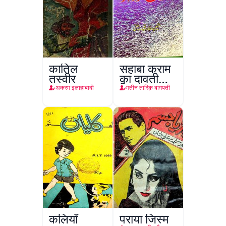
कातिल
सहाबा कराम
तस्वीर
का दावती
किरदार
अकरम इलाहाबादी
मतीन तारिक़ बाग़पती
कलियाँ
पराया जिस्म