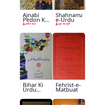
Ajnabi
Shahnama-
Pedon Ke
e-Urdu
Saye
बशीर बद्र
मूल चंद मुंशी
Bihar Ki
Fehrist-e-
Urdu
Matbuat
Kitabon
Ka
Ishariya