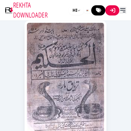
REKHTA
HI
DOWNLOADER