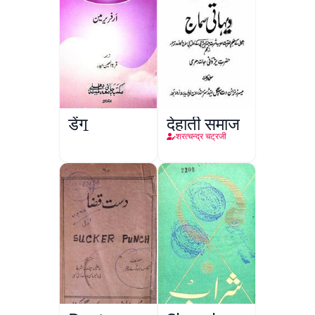
डेंगू
देहाती समाज
शरत्चन्द्र चट्रजी