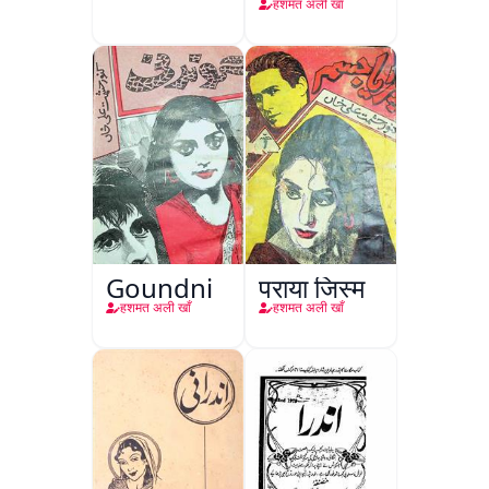
हशमत अली खाँ
Goundni
पराया जिस्म
हशमत अली खाँ
हशमत अली खाँ