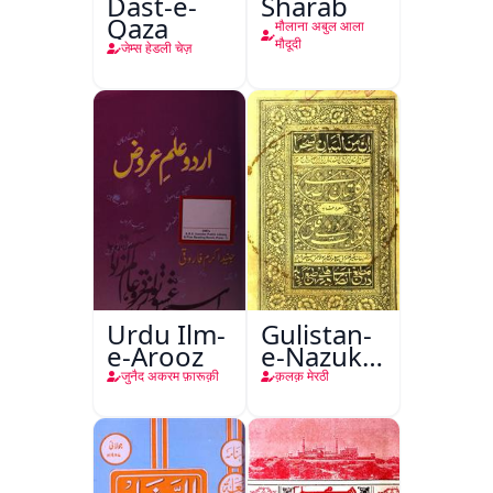
Dast-e-
Sharab
Qaza
मौलाना अबुल आला
मौदूदी
जेम्स हेडली चेज़
Urdu Ilm-
Gulistan-
e-Arooz
e-Nazuk
Khayal
जुनैद अकरम फ़ारूक़ी
क़लक़ मेरठी