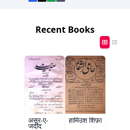
Recent Books
अस्र-ए-
हामिउश शिफ़ा
जदीद