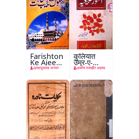
Farishton
कुलियात
Ke Ajeeb
उमूर-ए-
Halat
तबीइया
इमदादुल्लाह अनवर
हकीम तसख़ीर अहमद