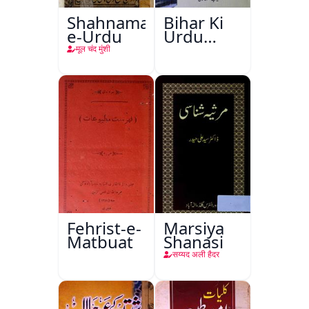
Shahnama-
Bihar Ki
e-Urdu
Urdu
Kitabon
मूल चंद मुंशी
Ka
Ishariya
Fehrist-e-
Marsiya
Matbuat
Shanasi
सय्यद अली हैदर