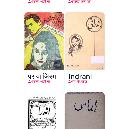
हशमत अली खाँ
हशमत अली खाँ
पराया जिस्म
Indrani
हशमत अली खाँ
एच. के. लाल