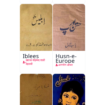
Iblees
Husn-e-
Europe
ख़्वाजा मोहम्मद शफ़ी
देहलवी
अननोन ऑथर