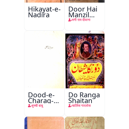
Hikayat-e-
Door Hai
Nadira
Manzil
Teri
मनी राम दीवाना
Dood-e-
Do Ranga
Charag-e-
Shaitan
Mahfil
बुच्ची बाबू
चार्लिस गारलोस