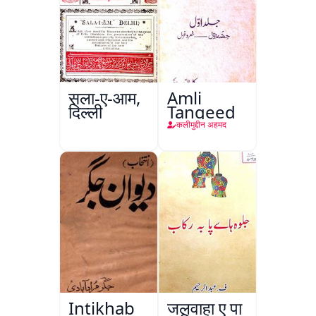
सला-ए-आम,
Amli
दिल्ली
Tanqeed
कलीमुद्दीन अहमद
Intikhab
जलवाहा ए पा