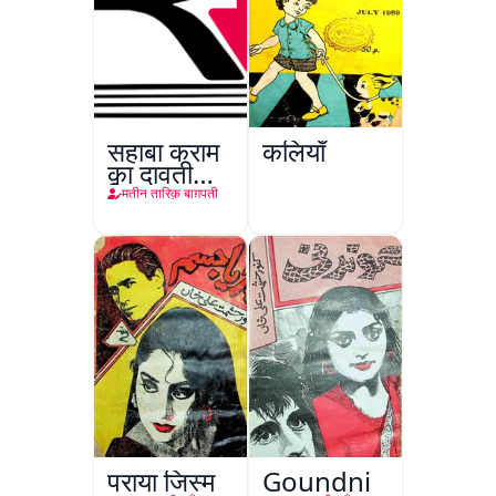
सहाबा कराम
कलियाँ
का दावती
किरदार
मतीन तारिक़ बाग़पती
पराया जिस्म
Goundni