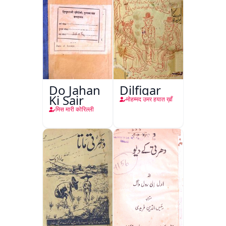
Do Jahan
Dilfigar
Ki Sair
मोहम्मद उमर हयात ख़ाँ
मिस मारी कोरिल्ली