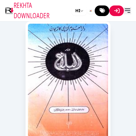
REKHTA
HI
DOWNLOADER