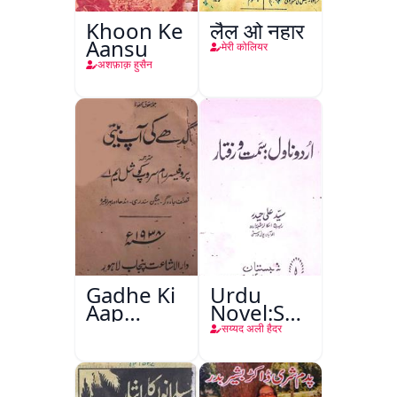
Khoon Ke
लैल ओ नहार
Aansu
मेरी कोलियर
अशफ़ाक़ हुसैन
Gadhe Ki
Urdu
Aap
Novel:Samt-
Beetee
o-Raftar
सय्यद अली हैदर