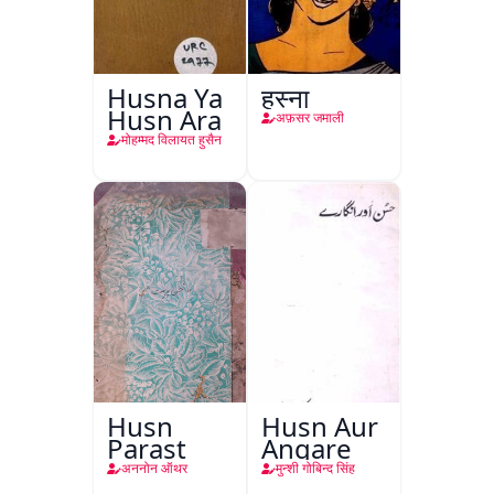
Husna Ya
हुस्ना
Husn Ara
अफ़सर जमाली
मोहम्मद विलायत हुसैन
Husn
Husn Aur
Parast
Angare
अननोन ऑथर
मुन्शी गोबिन्द सिंह