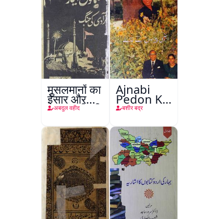
मुसलमानों का
Ajnabi
ईसार और
Pedon Ke
अाज़ादी की
Saye
अबदुल वहीद
बशीर बद्र
जंग