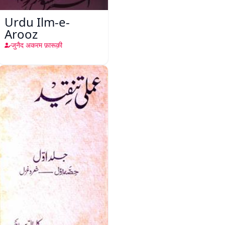
Urdu Ilm-e-
Arooz
जुनैद अकरम फ़ारूक़ी