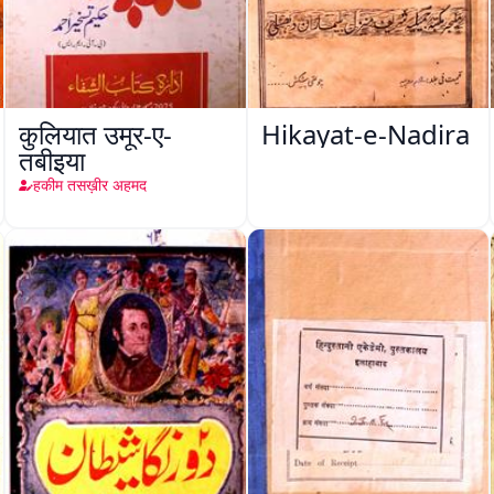
कुलियात उमूर-ए-
Hikayat-e-Nadira
तबीइया
हकीम तसख़ीर अहमद