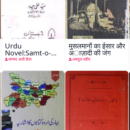
Urdu
मुसलमानों का ईसार और
Novel:Samt-o-
अाज़ादी की जंग
Raftar
सय्यद अली हैदर
अबदुल वहीद