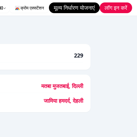
मूल्य निर्धारण योजनाएं
लॉग इन करें
HI
क्रोम एक्सटेंशन
229
मतबा मुजतबाई, दिल्ली
जामिया हमदर्द, देहली