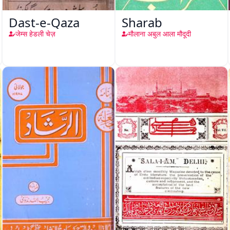
Dast-e-Qaza
Sharab
जेम्स हेडली चेज़
मौलाना अबुल आला मौदूदी