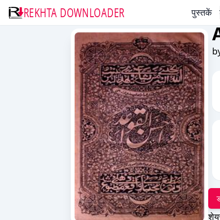
REKHTA DOWNLOADER
पुस्तकें
b
ड
शेय