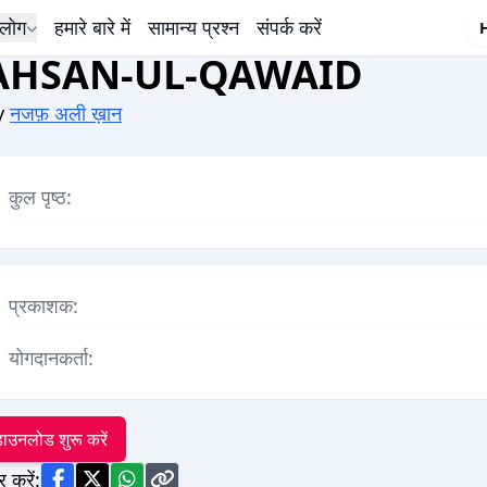
लोग
हमारे बारे में
सामान्य प्रश्न
संपर्क करें
AHSAN-UL-QAWAID
y
नजफ़ अली ख़ान
कुल पृष्ठ:
प्रकाशक:
योगदानकर्ता:
ाउनलोड शुरू करें
र करें: