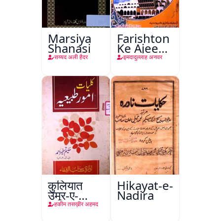
Marsiya
Farishton
Shanasi
Ke Ajeeb
Halat
सय्यद अली हैदर
इमदादुल्लाह अनवर
कुलियात
Hikayat-e-
उमूर-ए-
Nadira
तबीइया
हकीम तसख़ीर अहमद