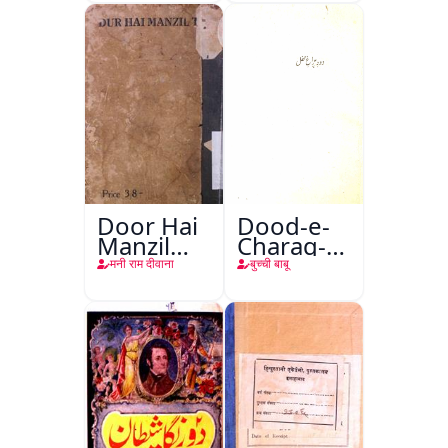
Door Hai
Dood-e-
Manzil
Charag-e-
Teri
Mahfil
मनी राम दीवाना
बुच्ची बाबू