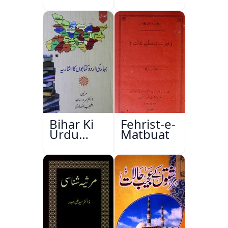
Bihar Ki
Fehrist-e-
Urdu
Matbuat
Kitabon
Ka
Ishariya