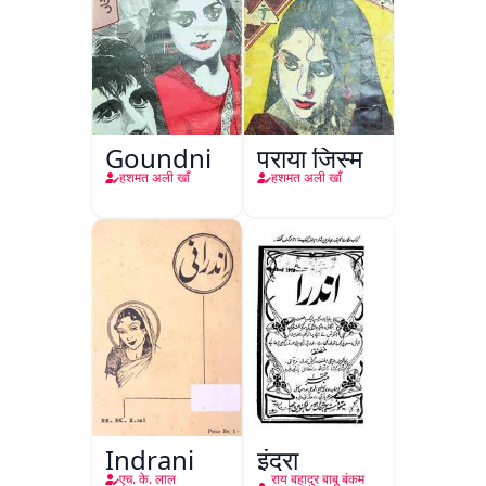
Goundni
पराया जिस्म
हशमत अली खाँ
हशमत अली खाँ
Indrani
इंद्रा
एच. के. लाल
राय बहादुर बाबू बंकम