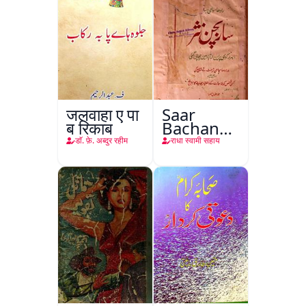
जलवाहा ए पा
Saar
ब रिकाब
Bachan
Nasr
डाॅ. फ़े. अब्दुर रहीम
राधा स्वामी सहाय