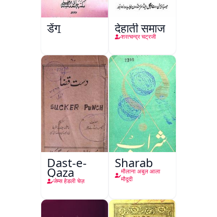
डेंगू
देहाती समाज
शरत्चन्द्र चट्रजी
Dast-e-
Sharab
Qaza
मौलाना अबुल आला
मौदूदी
जेम्स हेडली चेज़