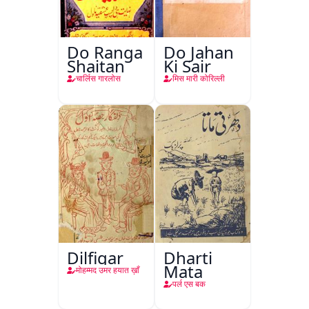
Do Ranga
Do Jahan
Shaitan
Ki Sair
चार्लिस गारलोस
मिस मारी कोरिल्ली
Dilfigar
Dharti
Mata
मोहम्मद उमर हयात ख़ाँ
पर्ल एस बक