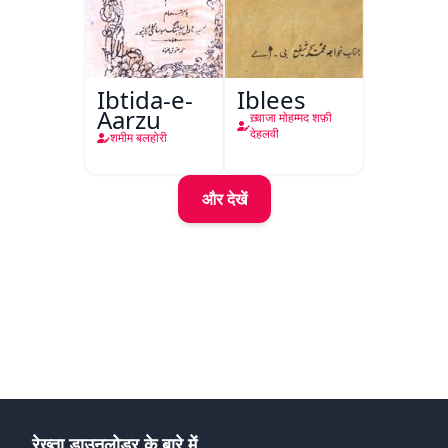
Ibtida-e-
Iblees
Aarzu
ख़्वाजा मोहम्मद शफ़ी
देहलवी
शमीम बलहोरी
और देखें
रेख्ता डाउनलोडर के बारे में