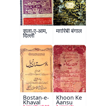
सला-ए-आम,
मग़रिबी बंगाल
दिल्ली
Bostan-e-
Khoon Ke
Khayal
Aansu