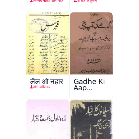
सय्यद नादिर अली सैफ़ी
अशफ़ाक़ हुसैन
लैल ओ नहार
Gadhe Ki
Aap
मेरी कोलियर
Beetee