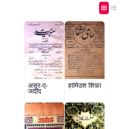
अस्र-ए-
हामिउश शिफ़ा
जदीद