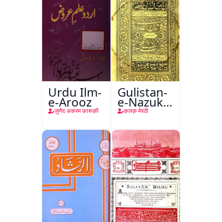
Urdu Ilm-
Gulistan-
e-Arooz
e-Nazuk
Khayal
जुनैद अकरम फ़ारूक़ी
क़लक़ मेरठी