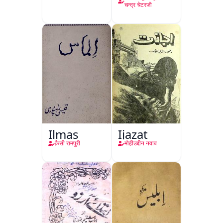
चन्द्र चेटरजी
Ilmas
Ijazat
क़ैसी रामपुरी
मोहीउद्दीन नवाब