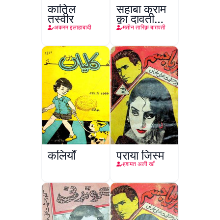
कातिल
सहाबा कराम
तस्वीर
का दावती
किरदार
अकरम इलाहाबादी
मतीन तारिक़ बाग़पती
कलियाँ
पराया जिस्म
हशमत अली खाँ