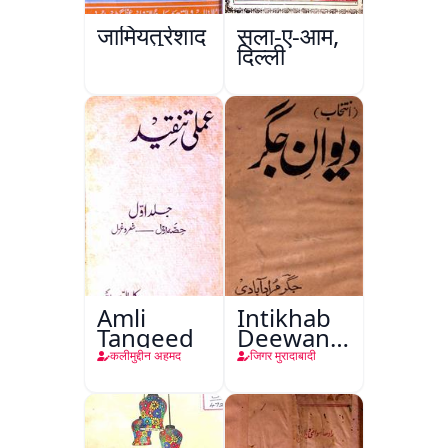
जामियतुर्रशाद
सला-ए-आम,
दिल्ली
Amli
Intikhab
Tanqeed
Deewan-
e-Jigar
कलीमुद्दीन अहमद
जिगर मुरादाबादी