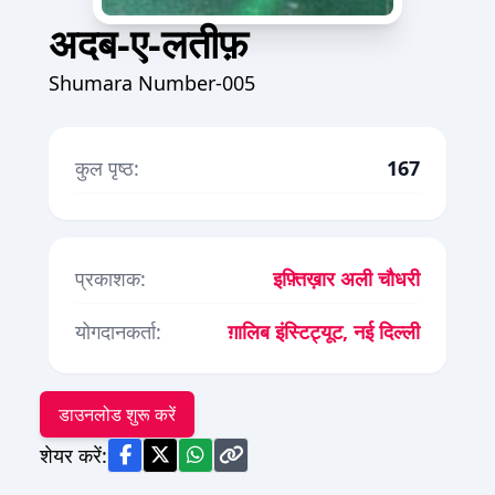
अदब-ए-लतीफ़
Shumara Number-005
कुल पृष्ठ:
167
प्रकाशक:
इफ़्तिख़ार अली चौधरी
योगदानकर्ता:
ग़ालिब इंस्टिट्यूट, नई दिल्ली
डाउनलोड शुरू करें
शेयर करें: