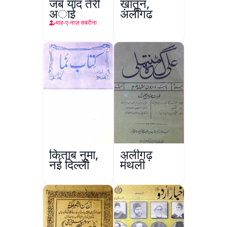
जब याद तेरी
ख़ातून,
अाई
अलीगढ़
माह-ए-नाज़ सबरीना
किताब नुमा,
अलीगढ़
नई दिल्ली
मंथली