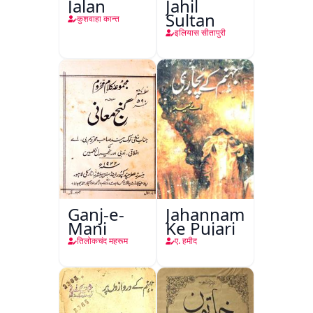
Jalan
Jahil
Sultan
कुशवाहा कान्त
इलियास सीतापुरी
Ganj-e-
Jahannam
Mani
Ke Pujari
तिलोकचंद महरूम
ए. हमीद