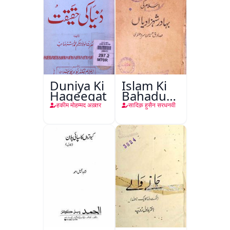
Duniya Ki
Islam Ki
Haqeeqat
Bahadur
Shahzadiyan
हकीम मोहम्मद अख़्तर
सादिक़ हुसैन सरधनवी