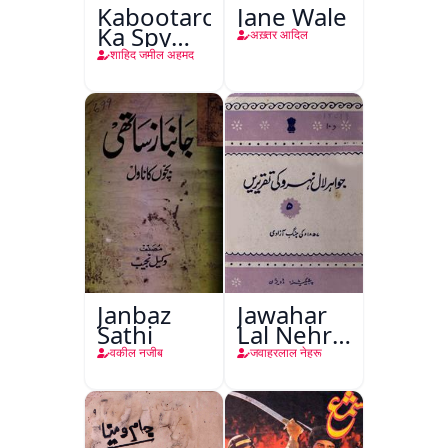
Kabootaron
Jane Wale
Ka Spy
अख़्तर आदिल
Plan
शाहिद जमील अहमद
Janbaz
Jawahar
Sathi
Lal Nehru
Ki
वकील नजीब
जवाहरलाल नेहरू
Taqreeren
(Jang-e-
Azadi)