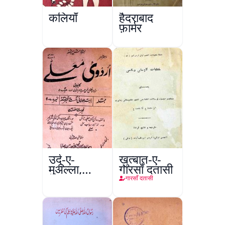
कलियाँ
हैदराबाद
फ़ार्मर
उर्दू-ए-
ख़ुत्बात-ए-
मुअल्ला,
गारसाँ दतासी
कानपुर
गारसाँ दतासी