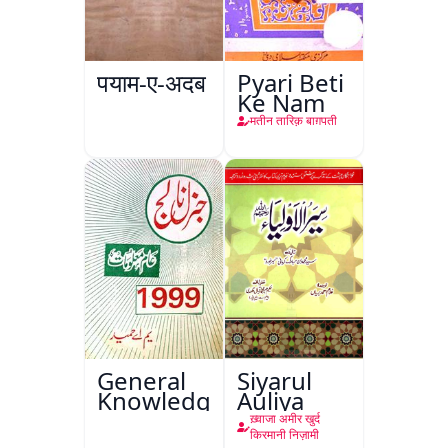
पयाम-ए-अदब
Pyari Beti
Ke Nam
मतीन तारिक़ बाग़पती
General
Siyarul
Knowledge
Auliya
ख़्वाजा अमीर खुर्द
किरमानी निज़ामी