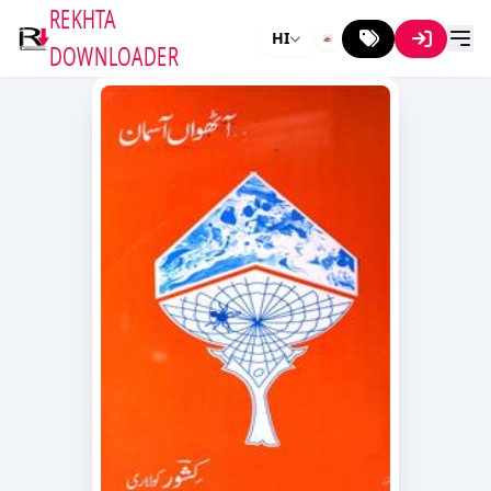
REKHTA
HI
DOWNLOADER