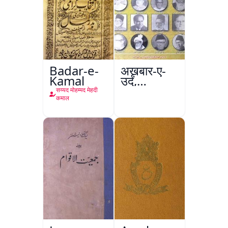
Badar-e-
अख़बार-ए-
Kamal
उर्दू,
इस्लामाबाद
सय्यद मोहम्मद मेहदी
कमाल