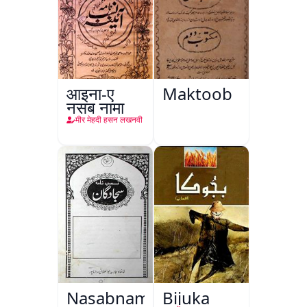
आइना-ए
Maktoob
नसब नामा
मीर मेहदी हसन लखनवी
Nasabnama-
Bijuka