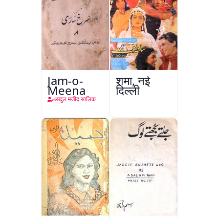
Jam-o-
शमा, नई
Meena
दिल्ली
अब्दुल मजीद सालिक