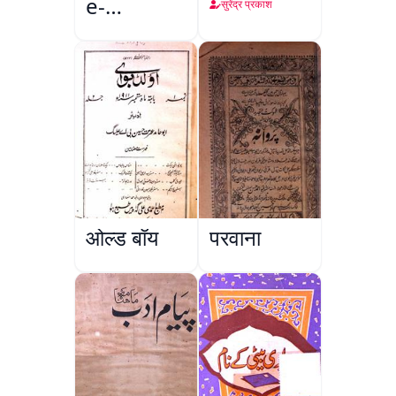
e-
सुरेंद्र प्रकाश
Sajjadgan
ओल्ड बॉय
परवाना