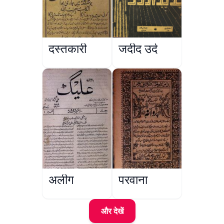
दस्तकारी
जदीद उर्दू
अलीग
परवाना
और देखें