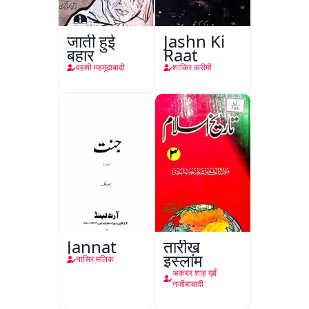
जाती हुई
Jashn Ki
बहार
Raat
वहशी महमूदाबादी
शाकिर करीमी
Jannat
तारीख़
इस्लाम
नासिर मलिक
अकबर शाह ख़ाँ
नजीबाबादी