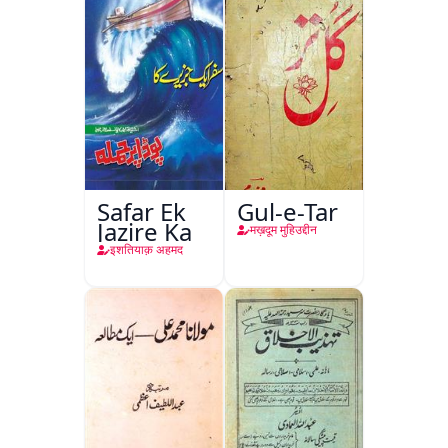
Safar Ek
Gul-e-Tar
Jazire Ka
मख़दूम मुहिउद्दीन
इशतियाक़ अहमद