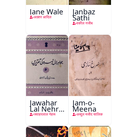
Jane Wale
Janbaz
Sathi
अख़्तर आदिल
वकील नजीब
Jawahar
Jam-o-
Lal Nehru
Meena
Ki
जवाहरलाल नेहरू
अब्दुल मजीद सालिक
Taqreeren
(Jang-e-
Azadi)