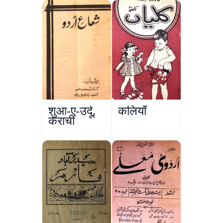
शुआ-ए-उर्दू,
कलियाँ
कराची