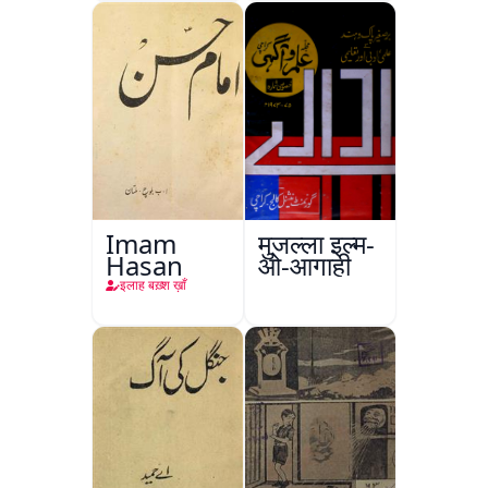
Imam
मुजल्ला इल्म-
Hasan
ओ-आगाही
इलाह बख़्श ख़ाँ