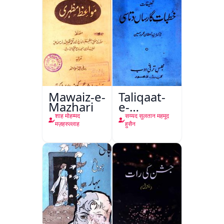
Mawaiz-e-
Taliqaat-
Mazhari
e-
Khutbat-
शाह मोहम्मद
सय्यद सुलतान महमूद
e-Garcin
मज़हरुल्लाह
हुसैन
de Tassy