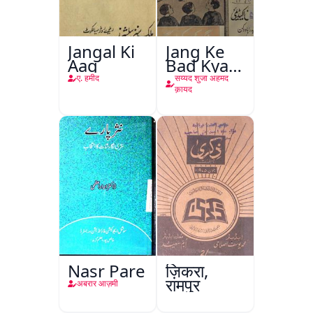
Jangal Ki
Jang Ke
Aag
Bad Kya
Hoga
ए. हमीद
सय्यद शुजा अहमद
क़ायद
Nasr Pare
ज़िकरा,
रामपुर
अबरार आज़मी