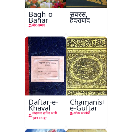
Bagh-o-
सबरस,
Bahar
हैदराबाद
मीर अम्मन
Daftar-e-
Chamanistan-
Khayal
e-Guftar
मोहममद हामिद अली
ख़ंजर अजमेरी
ख़ान बहादुर