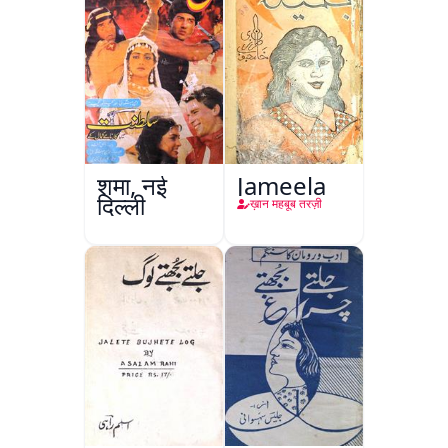
शमा, नई
Jameela
दिल्ली
ख़ान महबूब तरज़ी