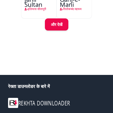
Sultan
Mani
इलियास सीतापुरी
तिलोकचंद महरूम
और देखें
रेख्ता डाउनलोडर के बारे में
REKHTA DOWNLOADER