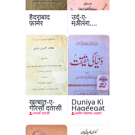
हैदराबाद
उर्दू-ए-
फ़ार्मर
मुअल्ला,
कानपुर
ख़ुत्बात-ए-
Duniya Ki
गारसाँ दतासी
Haqeeqat
गारसाँ दतासी
हकीम मोहम्मद अख़्तर