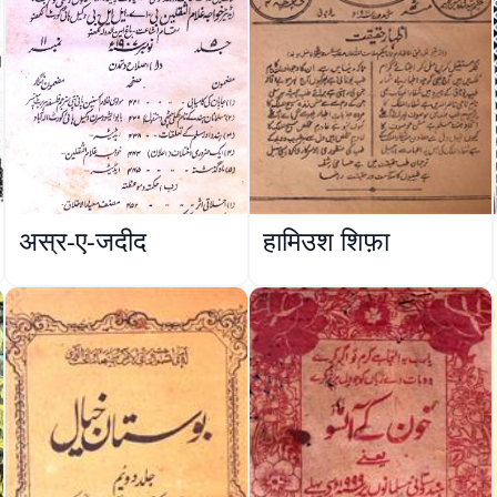
अस्र-ए-जदीद
हामिउश शिफ़ा