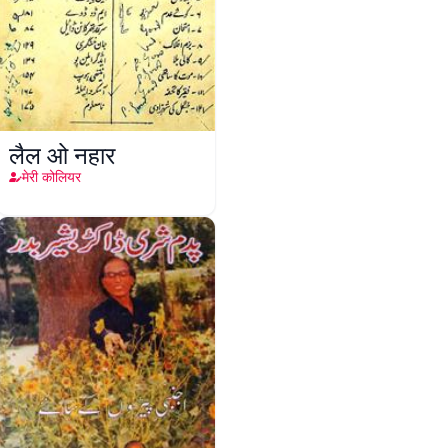
लैल ओ नहार
मेरी कोलियर