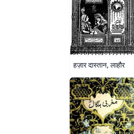
हज़ार दास्तान, लाहौर