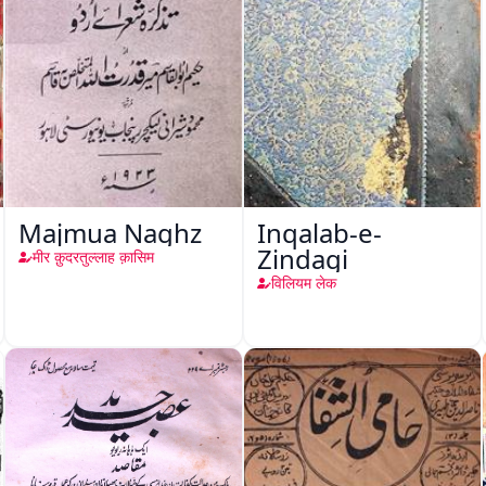
Majmua Naghz
Inqalab-e-
Zindagi
मीर क़ुदरतुल्लाह क़ासिम
विलियम लेक