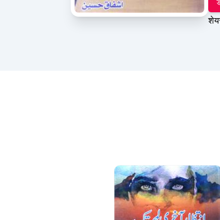
ड
शेय