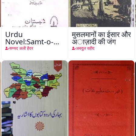
Urdu
मुसलमानों का ईसार और
Novel:Samt-o-
अाज़ादी की जंग
Raftar
सय्यद अली हैदर
अबदुल वहीद