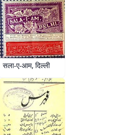
सला-ए-आम, दिल्ली