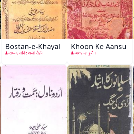
Bostan-e-Khayal
Khoon Ke Aansu
सय्यद नादिर अली सैफ़ी
अशफ़ाक़ हुसैन