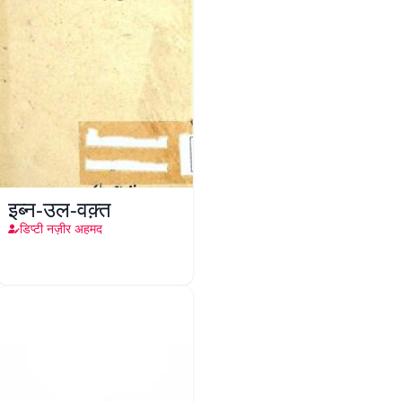
इब्न-उल-वक़्त
डिप्टी नज़ीर अहमद