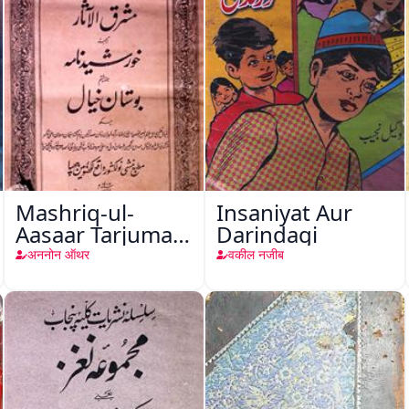
Mashriq-ul-
Insaniyat Aur
Aasaar Tarjuma
Darindagi
Khursheed
अननोन ऑथर
वकील नजीब
Naama Bostan-
e-Khayaal