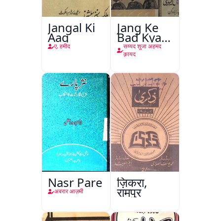
Jangal Ki
Jang Ke
Aag
Bad Kya
Hoga
ए. हमीद
सय्यद शुजा अहमद
क़ायद
Nasr Pare
ज़िकरा,
रामपुर
अबरार आज़मी