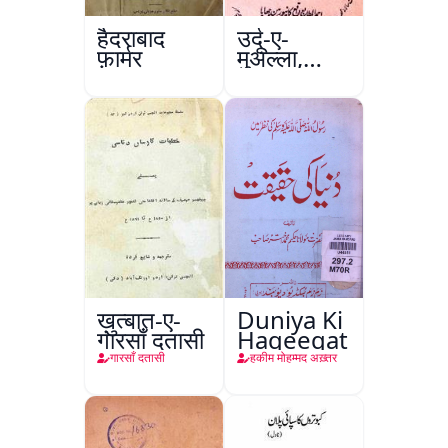
हैदराबाद
उर्दू-ए-
फ़ार्मर
मुअल्ला,
कानपुर
ख़ुत्बात-ए-
Duniya Ki
गारसाँ दतासी
Haqeeqat
गारसाँ दतासी
हकीम मोहम्मद अख़्तर