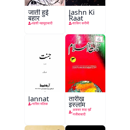
जाती हुई
Jashn Ki
बहार
Raat
वहशी महमूदाबादी
शाकिर करीमी
Jannat
तारीख़
इस्लाम
नासिर मलिक
अकबर शाह ख़ाँ
नजीबाबादी