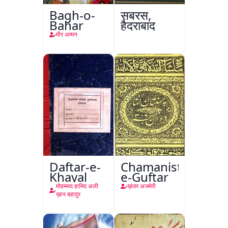
Bagh-o-
सबरस,
Bahar
हैदराबाद
मीर अम्मन
Daftar-e-
Chamanistan-
Khayal
e-Guftar
मोहममद हामिद अली
ख़ंजर अजमेरी
ख़ान बहादुर