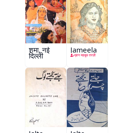
शमा, नई
Jameela
दिल्ली
ख़ान महबूब तरज़ी