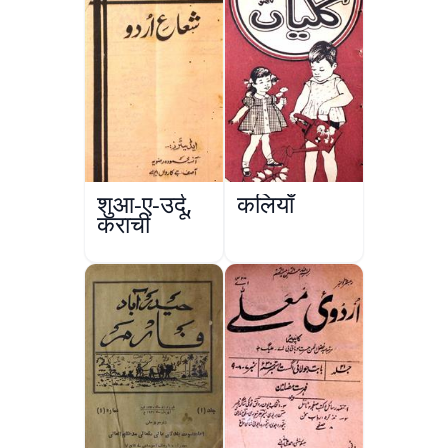
शुआ-ए-उर्दू,
कलियाँ
कराची