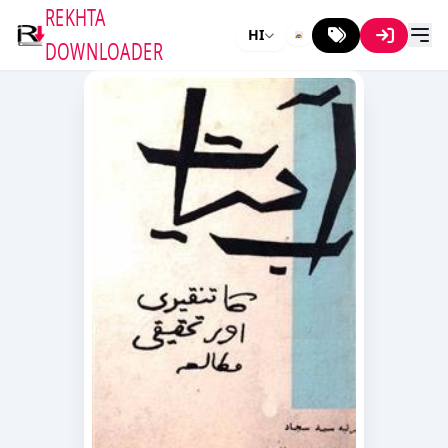
REKHTA
HI
DOWNLOADER