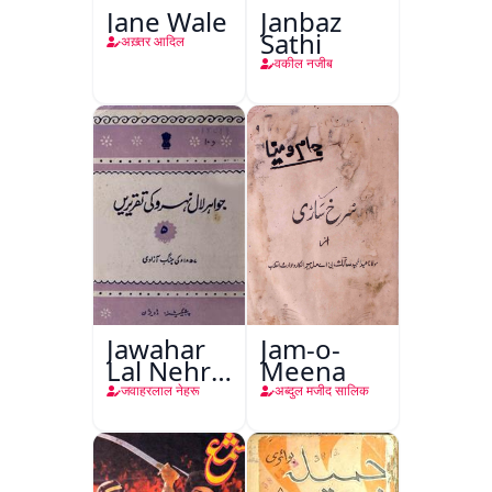
Jane Wale
Janbaz
Sathi
अख़्तर आदिल
वकील नजीब
Jawahar
Jam-o-
Lal Nehru
Meena
Ki
जवाहरलाल नेहरू
अब्दुल मजीद सालिक
Taqreeren
(Jang-e-
Azadi)