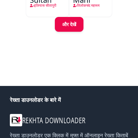
इलियास सीतापुरी
तिलोकचंद महरूम
और देखें
रेख्ता डाउनलोडर के बारे में
REKHTA DOWNLOADER
रेख्ता डाउनलोडर एक क्लिक में मुफ्त में ऑनलाइन रेख्ता किताबें