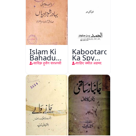
Islam Ki
Kabootaron
Bahadur
Ka Spy
Shahzadiyan
Plan
सादिक़ हुसैन सरधनवी
शाहिद जमील अहमद