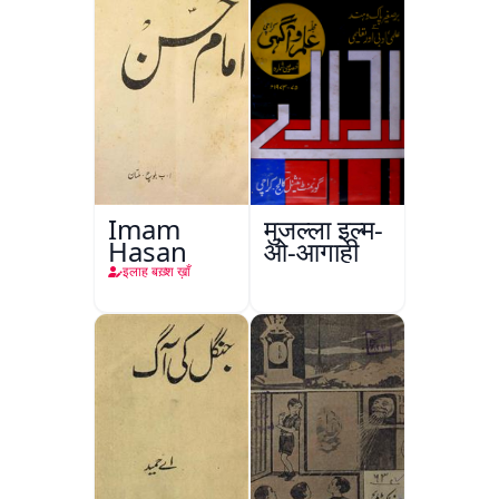
Imam
मुजल्ला इल्म-
Hasan
ओ-आगाही
इलाह बख़्श ख़ाँ