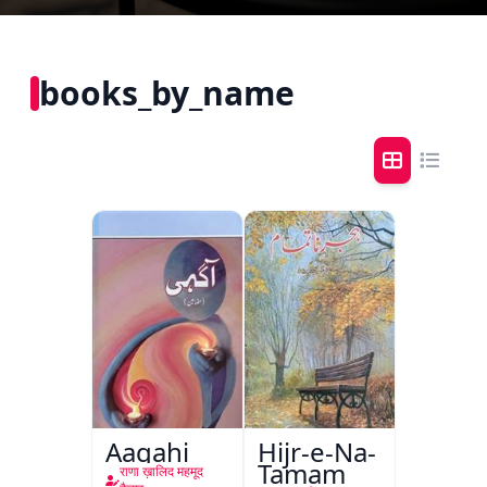
books_by_name
Aagahi
Hijr-e-Na-
Tamam
राणा ख़ालिद महमूद