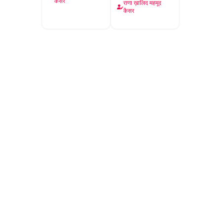
कैसर
राणा ख़ालिद महमूद
कैसर