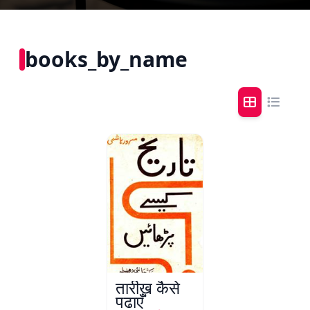
books_by_name
तारीख़ कैसे
पढ़ाएँ