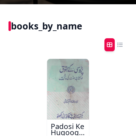
books_by_name
Padosi Ke
Huqooq