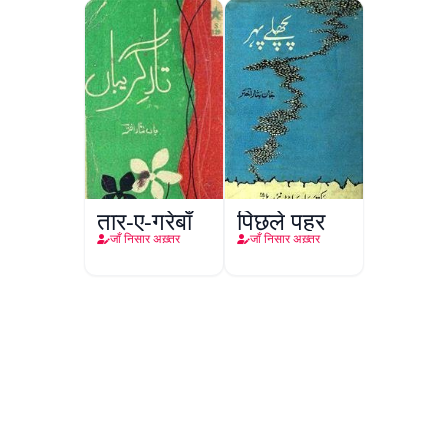
तार-ए-गरेबाँ
पिछले पहर
जाँ निसार अख़्तर
जाँ निसार अख़्तर