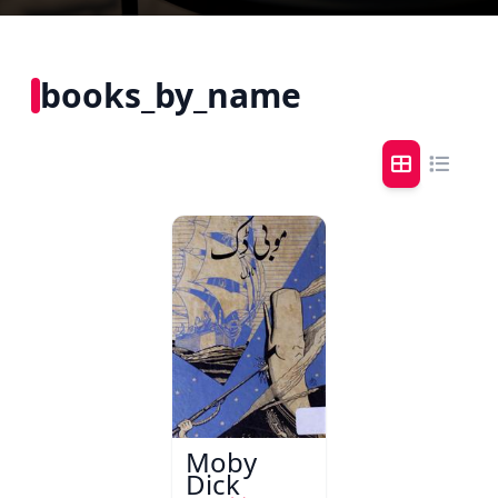
books_by_name
Moby
Dick