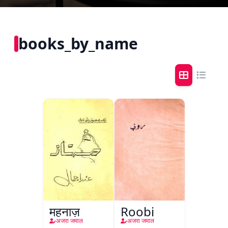
books_by_name
महनाज़
Roobi
अजरा जमाल
अजरा जमाल