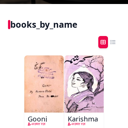
books_by_name
Goonj
Karishma
अज़मत रज़ा
अज़मत रज़ा