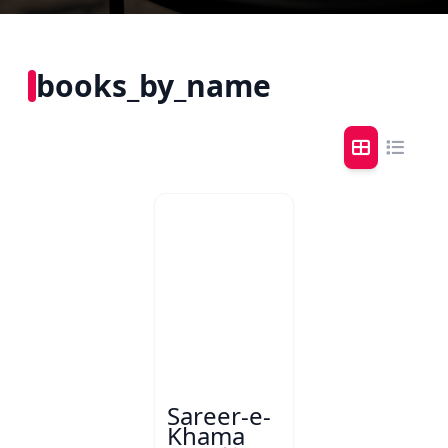
books_by_name
Sareer-e-
Khama