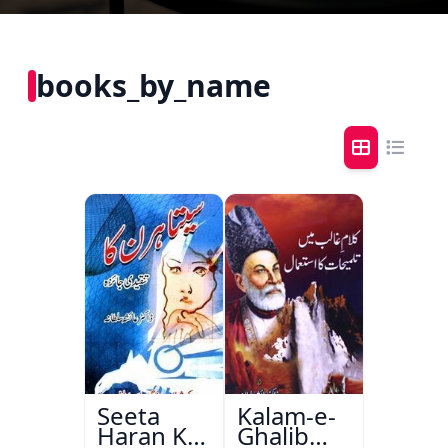
books_by_name
Seeta
Kalam-e-
Haran Ka
Ghalib