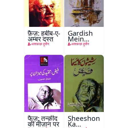
फ़ैज़: हबीब-ए-
Gardish
अम्बर दस्त
Mein
Hain Saat
अशफ़ाक़ हुसैन
अशफ़ाक़ हुसैन
Aasman
फैज़: तन्क़ीद
Sheeshon
की मीज़ान पर
Ka