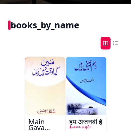
books_by_name
Main
हम अजनबी हैं
Gaya
अशफ़ाक़ हुसैन