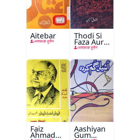
Aitebar
Thodi Si
Faza Aur
अशफ़ाक़ हुसैन
Sahi
अशफ़ाक़ हुसैन
Faiz
Aashiyan
Ahmad
Gum