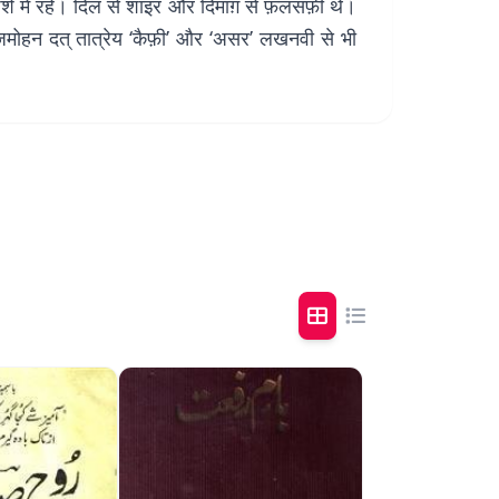
ेशे में रहे। दिल से शाइर और दिमाग़ से फ़लसफ़ी थे।
ृजमोहन दत् तात्रेय ‘कैफ़ी’ और ‘असर’ लखनवी से भी