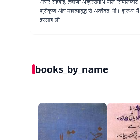
असर सहबाई, ख़्वाजा अब्दुस्समीअ पाल सियालकोट (अब 
श्रीकृष्ण और महात्माबुद्ध से अक़ीदत थी। शुरूअ’
इस्लाह ली।
books_by_name