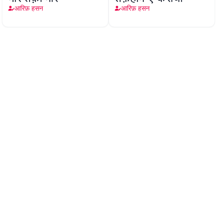
आरिफ़ हसन
आरिफ़ हसन