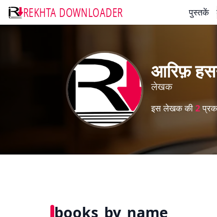
REKHTA DOWNLOADER
पुस्तकें
आरिफ़ हस
लेखक
इस लेखक की
2
प्रका
books_by_name