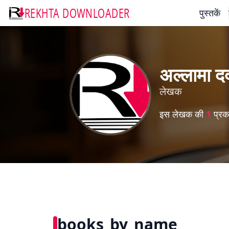
REKHTA DOWNLOADER
पुस्तकें
अल्लामा दर
लेखक
इस लेखक की
1
प्रका
books_by_name