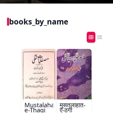
books_by_name
Mustalahat-
मुसतलाहात-
e-Thagi
ए-ठगी