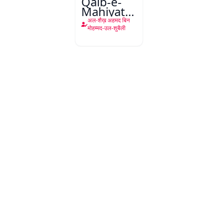
Qalb-e-
Mahiyat
Urf Kaya
अल-शैख़ अहमद बिन
Palat
मोहम्मद-उल-शुबैली