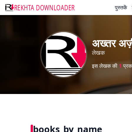
REKHTA DOWNLOADER
पुस्तकें
अख्तर अज़
लेखक
इस लेखक की
1
प्रका
books_by_name