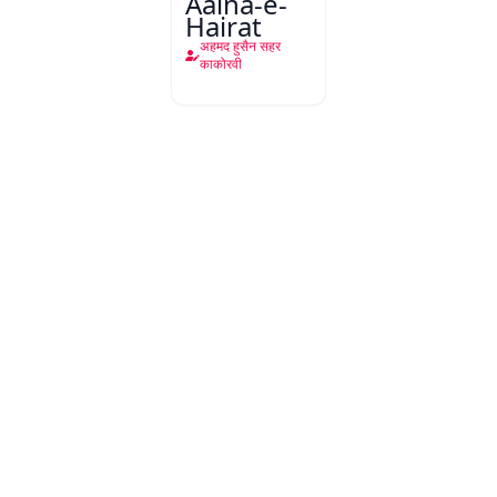
Aaina-e-
Hairat
अहमद हुसैन सहर
काकोरवी