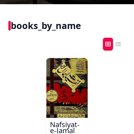
books_by_name
Nafsiyat-
e-Jamal