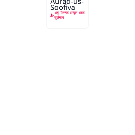
Aurad-us-
Soofiya
अबू मोहम्मद अब्दुल अहद
सुलैमान