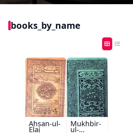
books_by_name
Ahsan-ul-
Mukhbir-
Elaj
ul-