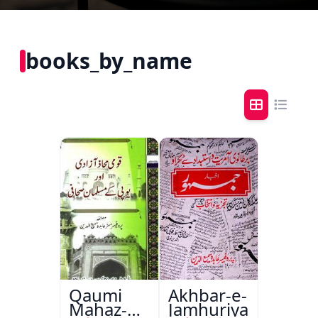
books_by_name
Qaumi
Akhbar-e-
Mahaz-e-
Jamhuriya