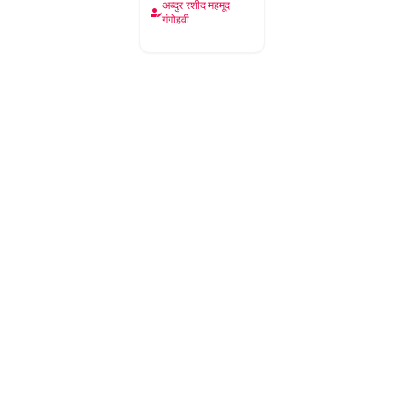
अब्दुर रशीद महमूद
गंगोहवी