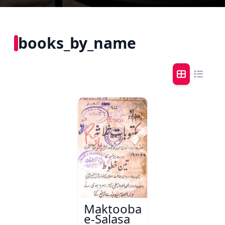
books_by_name
Maktoobat-
e-Salasa