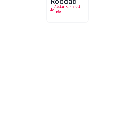
Roodad
Abdur Rasheed
Fida