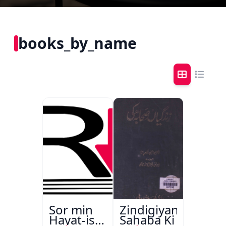
books_by_name
Sor min
Zindigiyan
Hayat-is-
Sahaba Ki