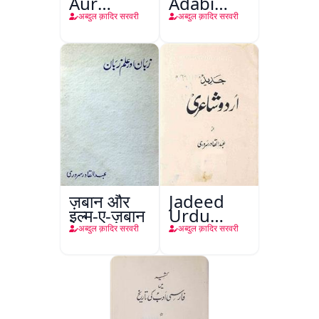
Aur
Adabi
Afsana
Tareekh
अब्दुल क़ादिर सरवरी
अब्दुल क़ादिर सरवरी
ज़बान और
Jadeed
इल्म-ए-ज़बान
Urdu
Shayeri
अब्दुल क़ादिर सरवरी
अब्दुल क़ादिर सरवरी