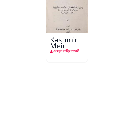
Kashmir
Mein
Farsi
अब्दुल क़ादिर सरवरी
Adab Ki
Tareekh