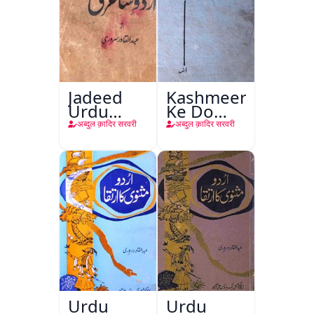
Jadeed
Kashmeer
Urdu
Ke Do
Shayari
Adeeb Do
अब्दुल क़ादिर सरवरी
अब्दुल क़ादिर सरवरी
Bhai
Urdu
Urdu