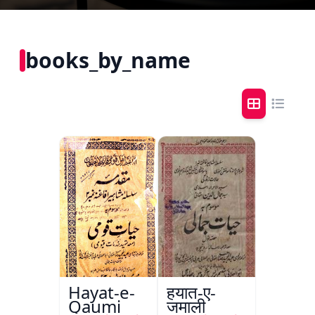
books_by_name
Hayat-e-
हयात-ए-
Qaumi
जमाली