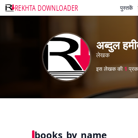
REKHTA DOWNLOADER
पुस्तकें
अब्दुल ह
लेखक
इस लेखक की
1
प्रका
books_by_name