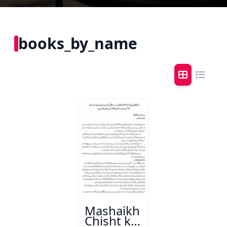
books_by_name
Mashaikh
Chisht ka