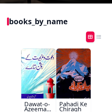
books_by_name
Dawat-o-
Pahadi Ke
Azeemat
Chiragh