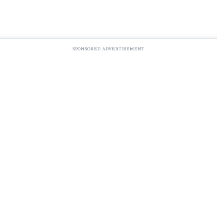
SPONSORED ADVERTISEMENT