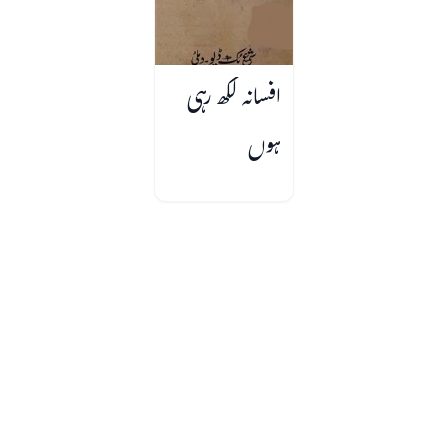
افسانہ لکھ رہی
ہوں