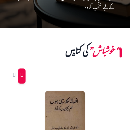
کے لیے منتخب کردہ
“خوشباش”
کی کتابیں