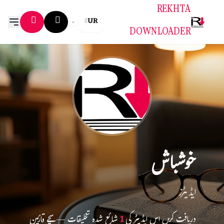
REKHTA
UR
DOWNLOADER
خوشباش
ایڈیٹرز
دریافت کریں اس ایڈیٹر کی
1
شائع شدہ تخلیقات — سچے قارئین