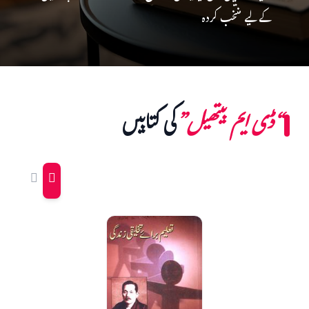
کے لیے منتخب کردہ
“ڈی ایم بیتھیل”
کی کتابیں