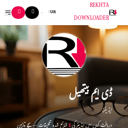
REKHTA
UR
DOWNLOADER
ڈی ایم بیتھیل
ایڈیٹرز
دریافت کریں اس ایڈیٹر کی
1
شائع شدہ تخلیقات — سچے قارئین