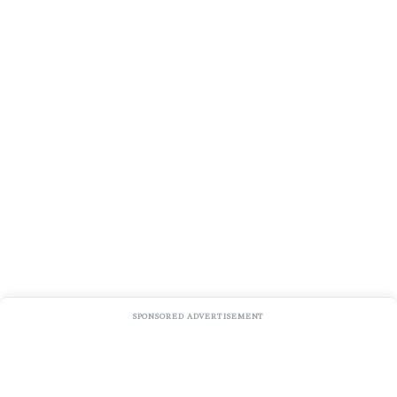
SPONSORED ADVERTISEMENT