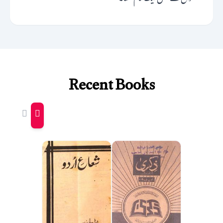
Recent Books