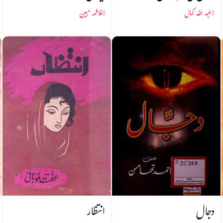
عبد اللہ کمال
فاطمہ مبین
دجال
انتظار