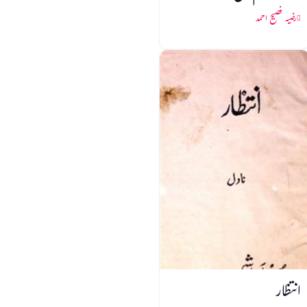
رضیہ فصیح احمد
انتظار