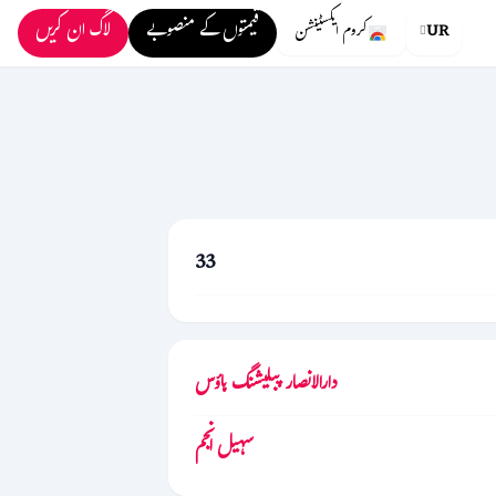
قیمتوں کے منصوبے
لاگ ان کریں
UR
کروم ایکسٹینشن
33
دارالانصار پبلیشنگ ہاؤس
سہیل انجم