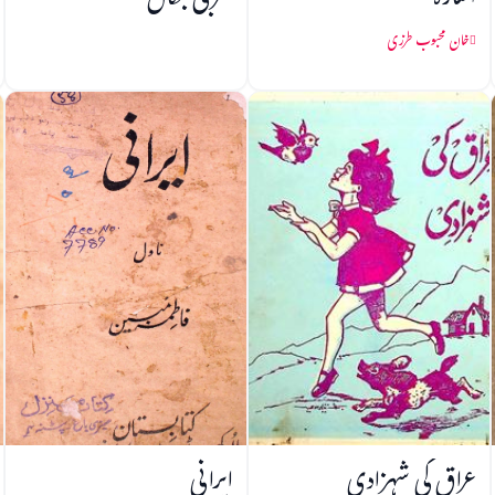
اشارہ
مغربی بنگال
خان محبوب طرزی
عراق کی شہزادی
ایرانی