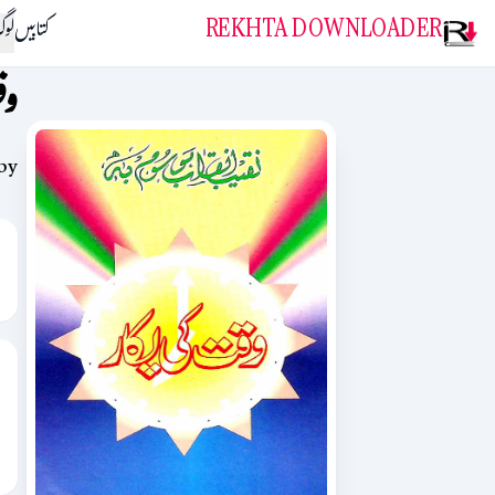
REKHTA DOWNLOADER
کتابیں
لو
وق
by