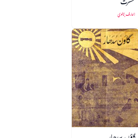
عشرت
عارف بٹالوی