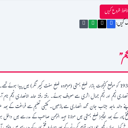
ؤنلوڈ شروع کریں
ک کریں:
نجم”
انصاری انجم اور انجم جمال اثری سے معروف ہوئے۔ رفتہ رفتہ حامد الانصاری انجم نام آ
اپنے والد ماجد جناب جان محمد انصاری سے پڑھیں۔ مکتبی تعلیم سے فراغت کے بعد عربی 
 پور کے بعد اونچہرا ضلع بستی میں مولانا عبید الرحمن صاحب کے مدرسے میں داخل ہو
رخ کیا۔ یہاں کچھ ہی دن قیام کرنے کے بعد دوبارہ فتح پور کے مدرسے میں واپس آگئ