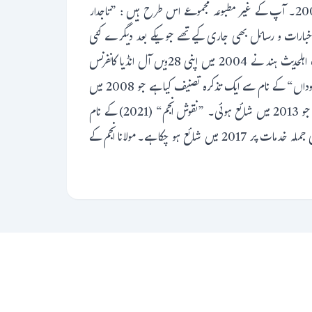
”نعت کے پھول“ ستمبر 2004۔ ”لاہوتی نغمے“ ستمبر 2004۔ ”اسلامی ترانے“ ستمبر2004۔ ”بربط انجم“ نومبر 2004۔ ”مدح صحابہ“2006۔ آپ کے غیر مطبوعہ مجموعے اس طرح ہیں : ”تاجدار
ن اخبارات و رسائل بھی جاری کیے تھے جو یکے بعد دیگرے کئی
برسوں تک نکلتے رہے۔ ان کے نام ہیں : الہلال، الموتمر اور خبرنامہ۔آپ کی دینی، علمی، ادبی اور صحافتی خدمات کے اعتراف میں مرکزی جمعیت اہلحدیث ہند نے 2004 میں اپنی 28ویں آل انڈیا کانفرنس
منعقدہ پاکوڑ جھارکھنڈ میں تصنیفی سند اور ایوارڈ سے نوازا تھا۔ آپ کی حیات و خدمات پر آپ کے چھوٹے بیٹے ڈاکٹر شمس کمال انجم نے ”نقوش جاوداں“ کے نام سے ایک تذکرہ تصنیف کیا ہے جو 2008 میں
دہلی سے شائع ہوا ہے۔آپ کے دوسرے بیٹے سہیل انجم نے آپ کی حیات و خدمات پر ”انجم تاباں“ کے نام سے ایک سوانحی کتاب تحریر کی ہے جو 2013 میں شائع ہوئی۔ ”نقوش انجم“ (2021) کے نام
سے سہیل انجم نے ایک کتاب بھی مرتب کی ہے جس میں مختلف نمائندہ اہل علم کے مضامین شامل ہیں۔ عالمی یوم اردو یادگاری مجلہ بھی آپ کی جملہ خدمات پر 2017 میں شائع ہو چکا ہے۔ مولانا انجم کے