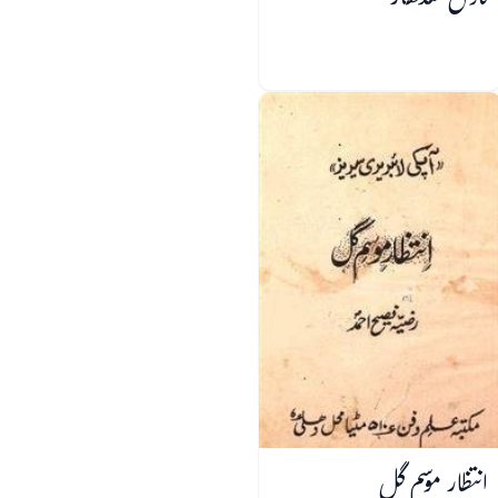
گاؤں سدھار
انتظار موسم گل