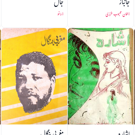
جانباز
جال
خان محبوب طرزی
رانو