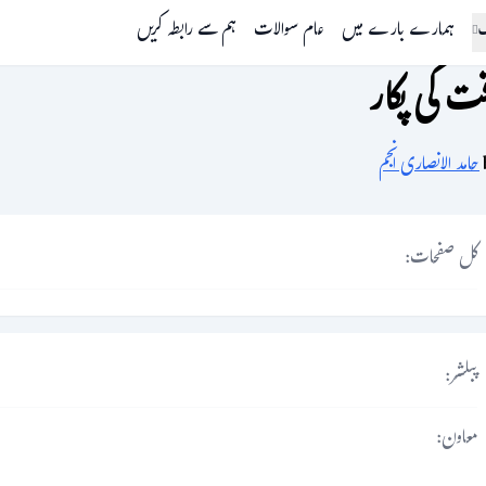
گ
ہمارے بارے میں
عام سوالات
ہم سے رابطہ کریں
ت کی پکار
حامد الانصاری انجم
کل صفحات:
پبلشر:
معاون: