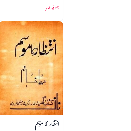
صوفیہ امان
انتظار کا موسم