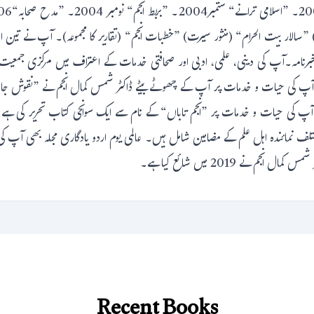
وعہ) ”سالار بیت الحرام“ (منثور سیرت) ”خطبات انجم“ (تقاریر کا مجموعہ)۔ آپ نے تی
 نے 2019 میں شائع کیا ہے۔
Recent Books