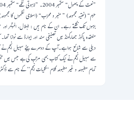
حرم“ (نعتیہ مجموعہ) ” منبر و محراب“ (اسلامی نظموں کا مجم
تمام مطبوعہ و غیر مطبوعہ کلام ‘‘کلیات انجم’’ کے نام سے ڈاکٹر شمس کمال انجم