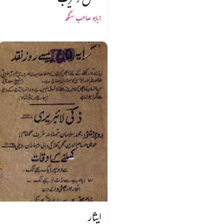
عشق دلفریب
بابو صاحب سنگھ
ایثار