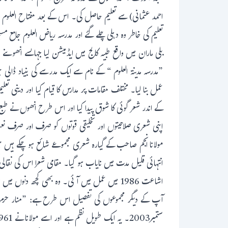
احمد عثمانی) سے تعلیم حاصل کی۔ اس کے بعد مفتاح العلوم بھ
”مدرسہ مدینة العلوم “ کے نام سے ایک مدرسے کی بنیاد ڈالی
عمل بنا لیا۔ مختلف مقامات پر مدارس کا قیام کیا اور دینی 
کے اندر شعر گوئی کا شوق پیدا کیا اور اس طرح انھوں نے طبع
اپنی شعری صلاحیتوں اور تخلیقی قوتوں کو صرف اور صرف نع
انتہائی قلیل مدت میں نایاب ہو گیا۔ مقامی شعرا اس کی نقالی 