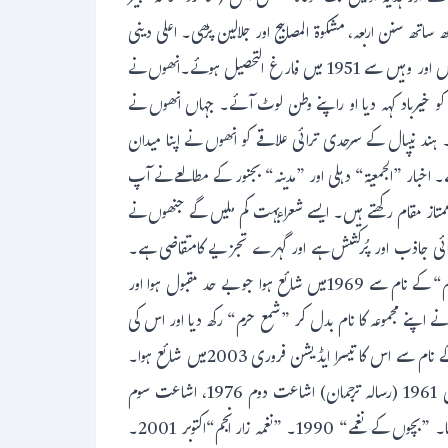
تھ سنن اربعہ، مشکوة المصابیح اور جلالین پڑھی۔ اعلی دینی
تعلیم کی خاطر وہ دہلی چلے گئے اور مدرسہ ریاض العلوم جامع مسجد میں داخلہ لیا اور شیخ الحدیث مولانا عبد السلام بستوی سے حدیث وفقہ کی کتابیں پڑھیں اور وہیں سے 1951 میں فارغ التحصیل ہوئے۔انھوں نے
۔اس کے بعد انھوں نے دہلی کو خیرباد کہہ دیا او راپنے وطن لوٹ آئے۔ جہاں انھوں نے
 ہند نیپال کے سرحدی ترائی علاقے کو انھوں نے اپنا میدان
 اخبار ”الجمعیة“ دہلی اور ”مدینہ“ بجنور کے مطالعے نے آپ
ممتاز مقام رکھتے ہیں۔ ایسے شعراءبہت کم ملیں گے جنھوں نے
تہائی جاذب اور پُرکشش ہے اور گہرے تجزیے کامتقاضی ہے۔
مولانا انجم صاحب کے گیارہ شعری مجموعے شائع ہو چکے ہیں جن میں بیشتر نعتیہ او راسلامی نظمو ںکے مجموعے ہیں۔ ان کا پہلا نعتیہ مجموعہ ”چراغ حرم“ کے نام سے 1969میں شائع ہوا جو بے حد مقبول ہوا اور
 نے اپنے مجموعہ کا نام بدل کر ”شمع حرم“ رکھ دیا اور اس کی
اشاعت 1986 میں عمل میں آئی۔ وہ بھی کچھ دنوں میں نایاب ہو گیااور” چراغ حرم“ کی مانگ برابر جاری رہی۔ بعد میں”چراغ حرم“ ہی کے نام سے اس کا تیسرا ایڈیشن فروری 2003میں شائع ہوا۔
آپ کے دیگر مجموعوں کی تفصیل اس طرح ہے: ”منار حرم“ اشاعت اول 1977 اشاعت دوم فروری 2003۔ ”وقت کی پکار“ اشاعت اول 1961 (رسالہ ترجمان) اشاعت دوم 1976، اشاعت سوم
ستمبر2003۔ یہ ایک طویل نظم ہے اور اسے مولانا نے 1961 میں نوگڑھ ضلع بستی میں منعقد ہونے والے آل انڈیا اہلحدیث کانفرنس میں پڑھا تھا۔ ”بچوں کے نغمے“ 1990۔ ”نغمہ زار انجم“اکتوبر 2001۔