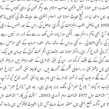
ٹ پرا میں مولانا خلیل الرحمن صاحب مرحوم سے دیگر فنون کی درسی کتابوں کے ساتھ سا
بلی ماران میں واقع طبیہ کالج میں ایڈمیشن لیا جہاںسے انھوںنے 1955 میں فاضل الطب والجراحت کی ڈگری حاصل کی
 جو آج بھی قائم و دائم ہے۔ لیکن وہ زیادہ دنوں تک مدرسے کے ذمہ دار نہیں رہے۔
تعلیم کی روشنی پھیلائی۔ وہ کئی مدارس کے ساتھ ساتھ متعدد مساجد کے بھی موسس رہے۔
 آزمائی شروع کر دی۔ڈاکٹر مولانا حامد الانصاری انجم نعت گوئی کے میدان میں ایک 
ت گوئی کے لیے وقف کررکھا ہو۔ ان کی نعتیہ شاعری کے متعدد پہلو ہیں ہر پہلو ان
کرنے لگے او رجب ایک نو آموز شاعر نے اسی نام سے اپنا نعتیہ مجموعہ شائع کیا تو آپ