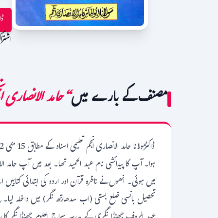
ڈا
اشترا
مصنف کے بارے میں
“حامد الانصاری ا
ہوا۔ آپ کا پیدائشی نام عبد الحمید تھا۔ بعد میں آپ حامد ال
میں ہوئی۔ انھوں نے ناظرہ قرآن اور اردو کی ابتدائی کتابیں 
تحصیل بانسی ضلع بستی (اب سدھارتھ نگر) میں داخلہ لیا۔ فتح
عبد الروف جھنڈا نگری کے مدرسہ سراج العلوم جھنڈا نگر کا 