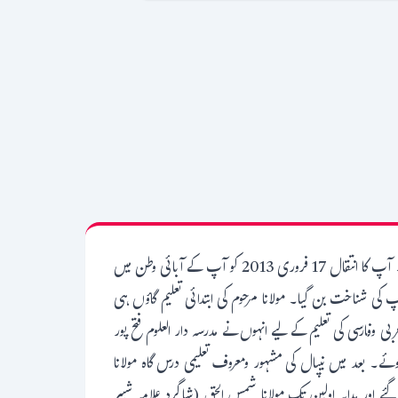
ڈاکٹرمولانا حامد الانصاری انجم تعلیمی اسناد کے مطابق 15 مئی 1932 کو موضع کرنجوت بازار ضلع بستی (موجودہ ضلع سنت کبیر نگر) میں پیدا ہوئے تھے۔ آپ کا انتقال 17 فروری 2013 کو آپ کے آبائی وطن میں
پ کی شناخت بن گیا۔ مولانا مرحوم کی ابتدائی تعلیم گاؤں ہی
وفارسی کی تعلیم کے لیے انہوں نے مدرسہ دار العلوم فتح پور
ئے۔ بعد میں نیپال کی مشہور ومعروف تعلیمی درس گاہ مولانا
ے اور ہدایہ اولین تک مولانا شمس الحق (شاگرد علامہ شبیر