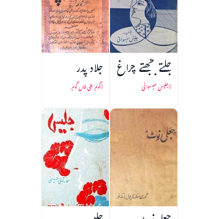
جلتے بجھتے چراغ
جلاد پدر
جلیس سہسوانی
گوہر علی خاں گوہر