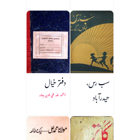
سب رس،
دفتر خیال
حیدرآباد
محمد حامد علی خان بہادر