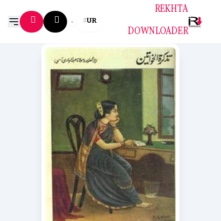
REKHTA
UR
DOWNLOADER