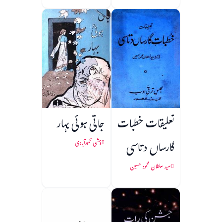
تعلیقات خطبات
جاتی ہوئی بہار
گارساں دتاسی
وحشی محمودآبادی
سید سلطان محمود حسین