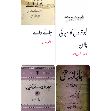
کبوتروں کا سپائی
جانے والے
پلان
اختر عادل
شاہد جمیل احمد