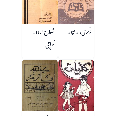
ذکریٰ، رامپور
شعاع اردو،
کراچی