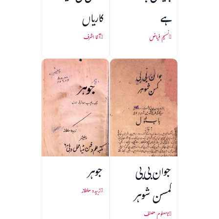
ہے
کاریاں
نسیم فیاض
آغا اشرف
جوان بی بی
جوہر
کمسن شوہر
زبیدہ سلطانہ
نامعلوم مصنف