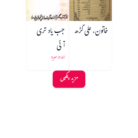
خاتون، علی گڑھ
جب یاد تری
آئی
ماہ ناز صبرینا
مزید دیکھیں