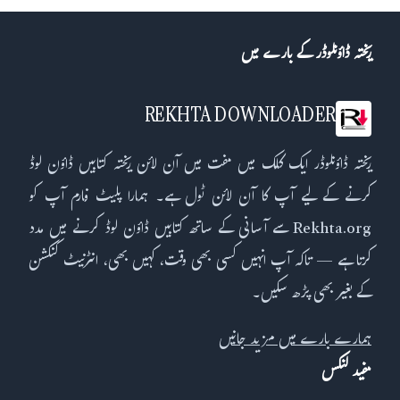
ریختہ ڈاؤنلوڈر کے بارے میں
REKHTA DOWNLOADER
ریختہ ڈاؤنلوڈر ایک کلک میں مفت میں آن لائن ریختہ کتابیں ڈاؤن لوڈ
کرنے کے لیے آپ کا آن لائن ٹول ہے۔ ہمارا پلیٹ فارم آپ کو
Rekhta.org سے آسانی کے ساتھ کتابیں ڈاؤن لوڈ کرنے میں مدد
کرتا ہے — تاکہ آپ انہیں کسی بھی وقت، کہیں بھی، انٹرنیٹ کنکشن
کے بغیر بھی پڑھ سکیں۔
ہمارے بارے میں مزید جانیں
مفید لنکس