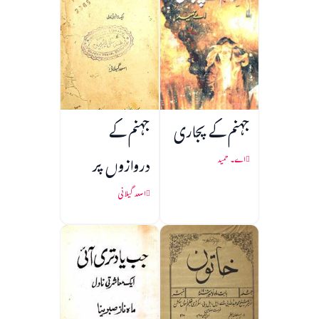
جہنم کے پجاری
جہنم کے
دروازوں پر
اے۔ حمید
اسعد گیلانی