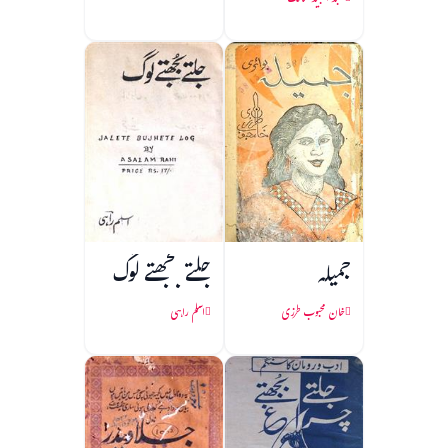
عبد المجید سالک
جمیلہ
جلتے بجھتے لوگ
خان محبوب طرزی
اسلم راہی