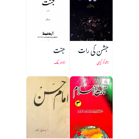
جشن کی رات
جنت
شاکر کریمی
ناصر ملک