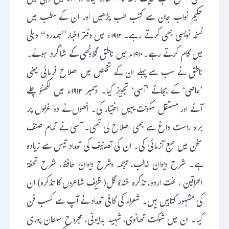
بھی بعض کتب حدیث وفقہ کا استفادہ کیا۔ ۱۹۰۸ء میں دہلی میں
حکیم نواب جان سے کتب طب پڑھیں اور ان کے مطب میں
نسخہ نویسی بھی کرتے رہے۔ ۱۹۱۲ء میں دفتر اخبار’’ہمدرد‘‘ دہلی
میں کام کرتے رہے۔۱۹۱۰ء میں ناطق گلاوٹھی کے شاگرد ہوئے۔
ناطق نے سب سے پہلے ان کے تخلص میں اصلاح فرمائی یعنی
’عاصی‘ کے بجائے ’آسی‘ تجویز کیا۔ دسمبر ۱۹۱۳ء میں لکھنؤ چلے
آئے اور مستقل سکونت یہیں اختیار کی۔ انھوں نے دو غزلوں پر
براہ راست داغ سے بھی اصلاح لی تھی۔ آسی نے تمام صنف
سخن میں طبع آزمائی کی۔ ان کی تصانیف کی تعداد تیس سے زیادہ
ہے۔ شرح دیوان غالب، ترجمہ وشرح دیوان حافظ، شرح تحفۃ
الحراقین ، لخت اردو، تذکرہ خندۂ گل( ظریف شاعروں کا تذکرہ) ان
کی مشہور کتابیں ہیں۔ شعراء کی کافی تعداد نے آپ سے کسب فن
کیا۔ ان میں شوکت تھانوی، شہید بدایونی، مجروح سلطان پوری