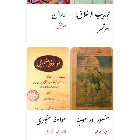
تہذیب الاخلاق،
رامائن
امرتسر
والمیکی
منصور اور موہنا
مواعظ مظہری
عبدالحلیم شرر
شاہ محمد مظہر اللہ