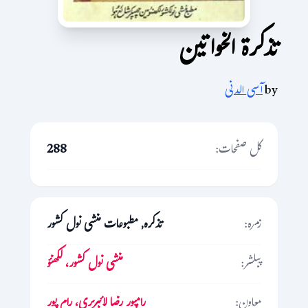
تذکرۃ الخواتین
by
آسی الدنی
کل صفحات:
288
زمرہ:
تذکرہ, مطبوعات منشی نول کشور
پبلشر:
منشی نول کشور، لکھنؤ
معاون:
رامپور رضا لائبریری، رام پور