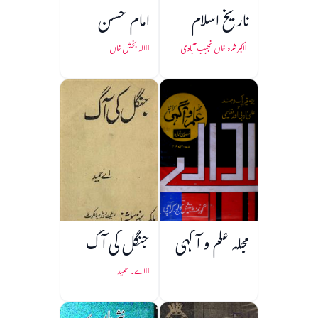
تاریخ اسلام
امام حسن
اکبر شاہ خاں نجیب آبادی
الہ بخش خاں
مجلہ علم و آگہی
جنگل کی آگ
اے۔ حمید