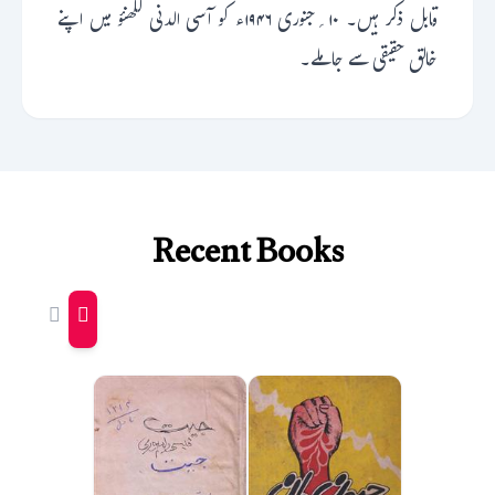
قابل ذکر ہیں۔ ۱۰؍جنوری ۱۹۴۶ء کو آسی الدنی لکھنؤ میں اپنے
خالق حقیقی سے جاملے۔
Recent Books