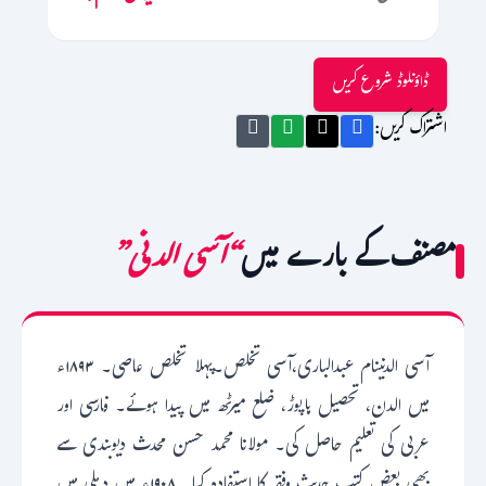
ڈاؤنلوڈ شروع کریں
اشتراک کریں:
مصنف کے بارے میں
“آسی الدنی”
آسی الدنینام عبدالباری،آسی تخلص۔پہلا تخلص عاصی۔ ۱۸۹۳ء
میں الدن، تحصیل ہاپوڑ، ضلع میرٹھ میں پیدا ہوئے۔ فارسی اور
عربی کی تعلیم حاصل کی۔ مولانا محمد حسن محدث دیوبندی سے