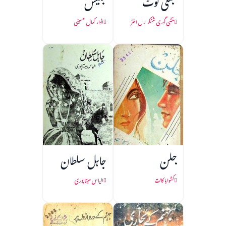
جعلی نوٹ
جلیس
منشی گوری شنکر لال اختر
انوار کمال حسینی
جلن
جاہل سلطان
کشواہا کانت
الیاس سیتا پوری