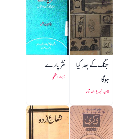
جنگ کے بعد کیا
نثر پارے
ہوگا
ابرار اعظمی
سید شجاع احمد قائد