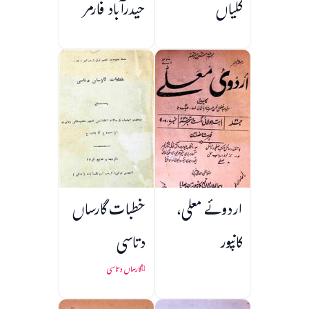
کلیاں
حیدرآباد فارمر
اردوئے معلی،
خطبات گارساں
کانپور
دتاسی
گارساں دتاسی