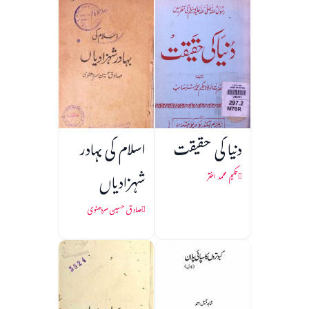
دنیا کی حقیقت
اسلام کی بہادر
شہزادیاں
حکیم محمد اختر
صادق حسین سردھنوی