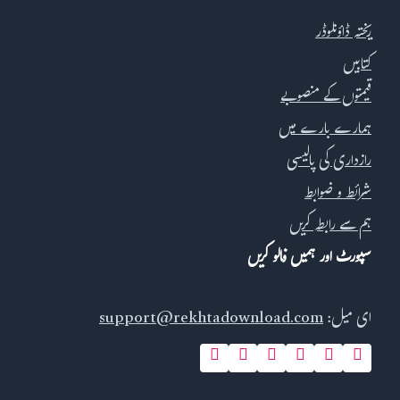
ریختہ ڈاؤنلوڈر
کتابیں
قیمتوں کے منصوبے
ہمارے بارے میں
رازداری کی پالیسی
شرائط و ضوابط
ہم سے رابطہ کریں
سپورٹ اور ہمیں فالو کریں
ای میل:
support@rekhtadownload.com