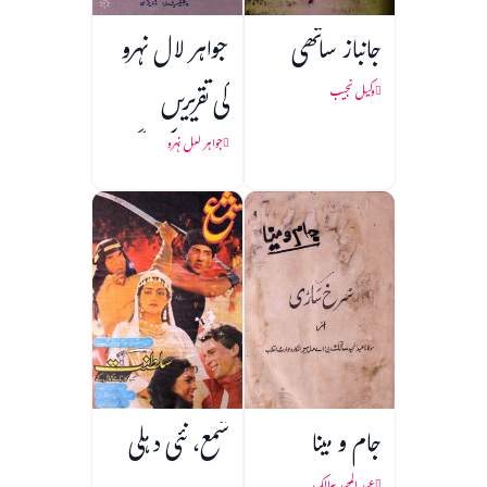
جانباز ساتھی
جواہر لال نہرو
کی تقریریں
وکیل نجیب
(1857 کی جنگ
جواہر لعل نہرو
آزادی)
جام و مینا
شمع، نئی دہلی