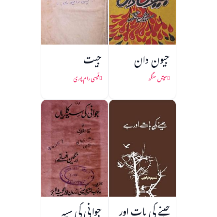
جیون دان
جیت
سیتل سنگھ
قیسی رام پوری
جینے کی بات اور
جوانی کی سیہ