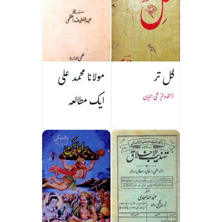
گل تر
مولانا محمد علی
ایک مطالعہ
مخدومؔ محی الدین